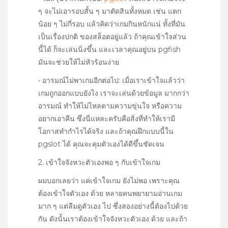
ๆ จะไม่เอารอบสั้น ๆ มาตัดสินทั้งหมด เช่น แตก
น้อย ๆ ไม่กี่รอบ แล้วคิดว่าเกมกินหนักแน่ ทั้งที่มัน
เป็นเรื่องปกติ ของสล็อตอยู่แล้ว ถ้าคุณเข้าใจส่วน
นี้ได้ ก็จะเล่นนิ่งขึ้น และเวลาคุณอยู่บน pgfish
มันจะช่วยให้ไม่หัวร้อนง่าย
• อารมณ์ไม่พาเกมอีกต่อไป: เมื่อเราเข้าใจแล้วว่า
เกมถูกออกแบบยังไง เราจะเล่นด้วยข้อมูล มากกว่า
อารมณ์ ทำให้ไม่ไหลตามความขุ่นใจ หรือความ
อยากเอาคืน ซึ่งนี่แหละครับคือสิ่งที่ทำให้เรามี
โอกาสทำกำไรได้จริง และถ้าคุณฝึกแบบนี้ใน
pgslot ได้ คุณจะคุมตัวเองได้ดีขึ้นชัดเจน
2. เข้าใจจังหวะตัวเองพอ ๆ กับเข้าใจเกม
ผมบอกเลยว่า แค่เข้าใจเกม ยังไม่พอ เพราะคุณ
ต้องเข้าใจตัวเอง ด้วย หลายคนพยายามอ่านเกม
มาก ๆ แต่ลืมดูตัวเอง ไป ซึ่งสองอย่างนี้ต้องไปด้วย
กัน ดังนั้นเราต้องเข้าใจจังหวะตัวเอง ด้วย และถ้า