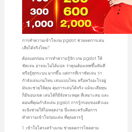
การทำความเข้าใจเกม pgslot ช่วยลดการเล่น
เสียได้จริงไหม?
ต้องบอกก่อน การทำความรู้จัก เกม pgslot ให้
ชัดเจน อาจจะไม่ได้แปล ว่าคุณต้องเทพขึ้นทันที
หรือรู้ทุกระบบ มากขึ้น แต่การที่เราชัดเจน ว่า
กำลังเล่นเกมไหน เล่นแบบไหน หรือหวังอะไรอยู่
มันจะช่วยให้คุณ คุมการเล่นได้จริง แม้จะเสียทุน
ก็มีขอบเขต เล่นได้ก็มีจังหวะหยุด ที่เหมาะสม และ
ตอนที่คุณกำลังเล่น pgslot การรู้กรอบของตัวเอง
จะยิ่งช่วยให้ไม่หลุดง่าย นี่แหละครับคือการ
ทำความเข้าใจก่อนเล่น ที่คุณควรรู้
1. เข้าใจโครงสร้างเกม ช่วยลดการไหลตาม