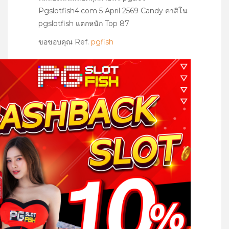
Pgslotfish4.com 5 April 2569 Candy คาสิโน
pgslotfish แตกหนัก Top 87
ขอขอบคุณ Ref.
pgfish