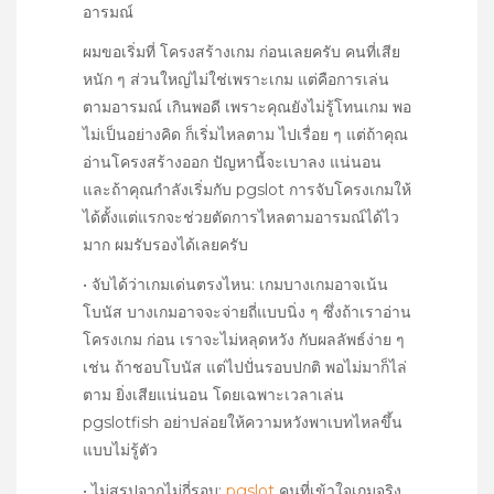
อารมณ์
ผมขอเริ่มที่ โครงสร้างเกม ก่อนเลยครับ คนที่เสีย
หนัก ๆ ส่วนใหญ่ไม่ใช่เพราะเกม แต่คือการเล่น
ตามอารมณ์ เกินพอดี เพราะคุณยังไม่รู้โทนเกม พอ
ไม่เป็นอย่างคิด ก็เริ่มไหลตาม ไปเรื่อย ๆ แต่ถ้าคุณ
อ่านโครงสร้างออก ปัญหานี้จะเบาลง แน่นอน
และถ้าคุณกำลังเริ่มกับ pgslot การจับโครงเกมให้
ได้ตั้งแต่แรกจะช่วยตัดการไหลตามอารมณ์ได้ไว
มาก ผมรับรองได้เลยครับ
• จับได้ว่าเกมเด่นตรงไหน: เกมบางเกมอาจเน้น
โบนัส บางเกมอาจจะจ่ายถี่แบบนิ่ง ๆ ซึ่งถ้าเราอ่าน
โครงเกม ก่อน เราจะไม่หลุดหวัง กับผลลัพธ์ง่าย ๆ
เช่น ถ้าชอบโบนัส แต่ไปปั่นรอบปกติ พอไม่มาก็ไล่
ตาม ยิ่งเสียแน่นอน โดยเฉพาะเวลาเล่น
pgslotfish อย่าปล่อยให้ความหวังพาเบทไหลขึ้น
แบบไม่รู้ตัว
• ไม่สรุปจากไม่กี่รอบ:
pgslot
คนที่เข้าใจเกมจริง