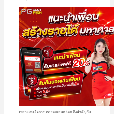
เพราะเหตุใดการ ทดสอบเล่นสล็อต ถึงสำคัญกับ