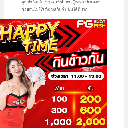
คุณกำลังเล่น pgslotfish การรู้จังหวะตัวเองจะ
ช่วยกันไม่ให้เร่งเกมเกินจำเป็นได้ดีมาก