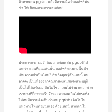
ถ้าหากเล่น pgslot แล้วมีความคิดว่าผลลัพธ์มัน
ช้า ให้เช็กจังหวะการเล่นก่อน!
ประการแรก ผมจำต้องถามก่อนเล่น pgslotfish
เลยว่า ตอนที่คุณเล่นนั้น ผลลัพธ์ของเกมนั้นช้า
เกินความจำเป็นไหม? ถ้าเกิดคุณรู้สึกแบบนี้ มัน
อาจจะเป็นเนื่องจากคุณกำลังเล่นผิดจังหวะอยู่ก็
เป็นไปได้ครับผม มันไม่ใช่ว่าเกมไม่จ่าย แต่ว่าพวก
เราบางทีก็อาจจะรีบจังหวะมากจนเกินไปกระทั่ง
ไม่ทันมีความคิดเห็นว่าเกม pgfish เดินไปใน
แนวทางไหนด้วยนั่นเอง ด้วยเหตุนี้ หากคุณไม่