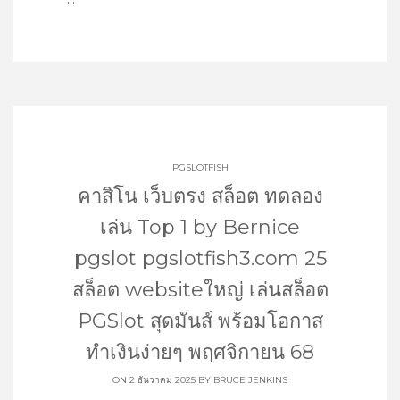
PGSLOTFISH
คาสิโน เว็บตรง สล็อต ทดลอง
เล่น Top 1 by Bernice
pgslot pgslotfish3.com 25
สล็อต websiteใหญ่ เล่นสล็อต
PGSlot สุดมันส์ พร้อมโอกาส
ทำเงินง่ายๆ พฤศจิกายน 68
ON 2 ธันวาคม 2025 BY
BRUCE JENKINS