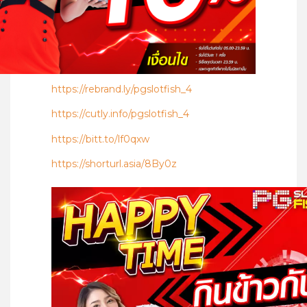
https://rebrand.ly/pgslotfish_4
https://cutly.info/pgslotfish_4
https://bitt.to/lf0qxw
https://shorturl.asia/8By0z