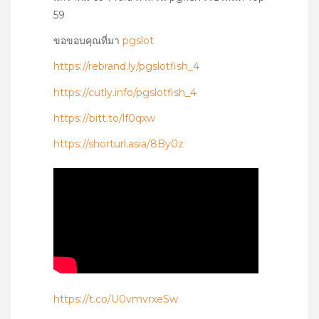
59
ขอขอบคุณที่มา
pgslot
https://rebrand.ly/pgslotfish_4
https://cutly.info/pgslotfish_4
https://bitt.to/lf0qxw
https://shorturl.asia/8By0z
https://t.co/U0vmvrxeSw
…