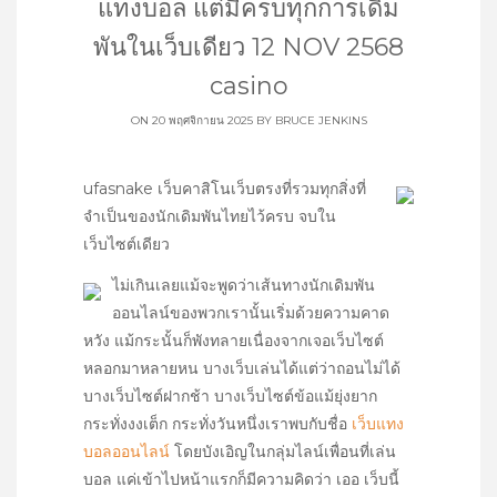
แทงบอล แต่มีครบทุกการเดิม
พันในเว็บเดียว 12 NOV 2568
casino
ON 20 พฤศจิกายน 2025 BY
BRUCE JENKINS
ufasnake เว็บคาสิโนเว็บตรงที่รวมทุกสิ่งที่
จำเป็นของนักเดิมพันไทยไว้ครบ จบใน
เว็บไซต์เดียว
ไม่เกินเลยแม้จะพูดว่าเส้นทางนักเดิมพัน
ออนไลน์ของพวกเรานั้นเริ่มด้วยความคาด
หวัง แม้กระนั้นก็พังทลายเนื่องจากเจอเว็บไซต์
หลอกมาหลายหน บางเว็บเล่นได้แต่ว่าถอนไม่ได้
บางเว็บไซต์ฝากช้า บางเว็บไซต์ข้อแม้ยุ่งยาก
กระทั่งงงเต็ก กระทั่งวันหนึ่งเราพบกับชื่อ
เว็บแทง
บอลออนไลน์
โดยบังเอิญในกลุ่มไลน์เพื่อนที่เล่น
บอล แค่เข้าไปหน้าแรกก็มีความคิดว่า เออ เว็บนี้