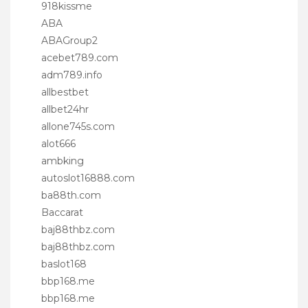
918kissme
ABA
ABAGroup2
acebet789.com
adm789.info
allbestbet
allbet24hr
allone745s.com
alot666
ambking
autoslot16888.com
ba88th.com
Baccarat
baj88thbz.com
baj88thbz.com
baslot168
bbp168.me
bbp168.me