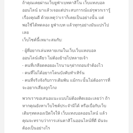
ถ้าคุณเคยผ่านเว็บยูฟ่าเบทคาสิโน เว็บแทงบอล
ออนไลน์ มาแล้วเจอแต่ประสบการณ์แย่ๆพวกเรารู้
เรื่องคุณดี ด้วยเหตุว่าเราก็เคยเป็นอย่างนั้น แต่
พอใช้ได้ทดลอง ยูฟ่าเบท แล้วทุกๆอย่างมันแปรไป
เลย
เว็บไซต์นี้เหมาะสมกับ:
• ผู้ที่อยากเล่นหลายเกมในเว็บเว็บแทงบอล
ออนไลน์เดียว ไม่ต้องย้ายไปหลายเจ้า
• คนที่เกลียดคอยอะไรนานๆฝากถอนจำต้องไว
• คนที่ไม่ได้อยากโดนบังคับทำเทิร์น
• คนที่จริงจังกับการเดิมพัน แม้กระนั้นไม่ต้องการที่
จะอยากเสี่ยงถูกโกง
พวกเราขอเสนอแนะแบบไม่ต้องคิดเยอะเลยว่า ถ้า
หากคุณยังหาเว็บไซต์ประจำมิได้ หรือเบื่อกับเว็บ
เดิมๆทดลองเปิดใจให้ เว็บแทงบอลออนไลน์ แล้ว
คุณจะทราบว่าการเล่นคาสิโนออนไลน์ที่ดี มันจะ
ต้องเป็นอย่างไร