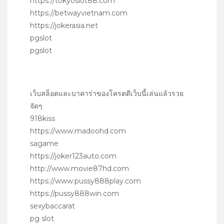
https://tokyoslot88.com
https://betwayvietnam.com
https://jokerasia.net
pgslot
pgslot
เว็บสล็อตและบาคาร่าของโครตดีเว็บนี้เล่นแล้วรวย
จัดๆ
918kiss
https://www.madoohd.com
sagame
https://joker123auto.com
http://www.movie87hd.com
https://www.pussy888play.com
https://pussy888win.com
sexybaccarat
pg slot