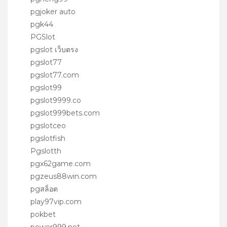
pgjoker auto
pgk44
PGSlot
pgslot เว็บตรง
pgslot77
pgslot77.com
pgslot99
pgslot9999.co
pgslot999bets.com
pgslotceo
pgslotfish
Pgslotth
pgx62game.com
pgzeus88win.com
pgสล็อต
play97vip.com
pokbet
power999.net