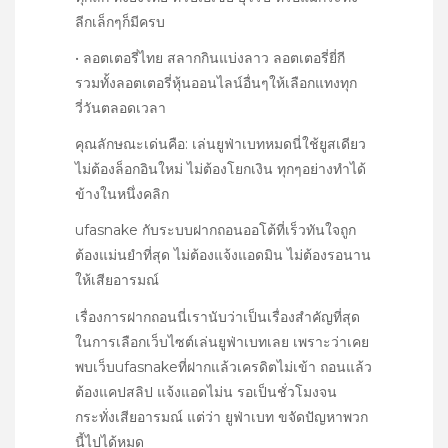
ลีกเล็กๆก็มีครบ
• ลอตเตอรี่ไทย สลากกินแบ่งลาว ลอตเตอรี่ยี่กี
รวมทั้งลอตเตอรี่หุ้นออนไลน์อื่นๆให้เลือกแทงทุก
วี่วันตลอดเวลา
คุณลักษณะเด่นคือ: เล่นยูฟ่าเบทหมดนี่ใช้ยูสเดียว
ไม่ต้องล็อกอินใหม่ ไม่ต้องโยกเงิน ทุกๆอย่างทำได้
ข้างในหนึ่งคลิก
ufasnake กับระบบฝากถอนออโต้ที่เร็วทันใจถูก
ต้องแม่นยำที่สุด ไม่ต้องแจ้งแอดมิน ไม่ต้องรอนาน
ให้เสียอารมณ์
เรื่องการฝากถอนนี่เรานับว่าเป็นเรื่องสำคัญที่สุด
ในการเลือกเว็บไซต์เล่นยูฟ่าเบทเลย เพราะว่าเคย
พบเว็บufasnakeที่ฝากแล้วเครดิตไม่เข้า ถอนแล้ว
ต้องแคปสลิป แจ้งแอดไม่น รอเป็นชั่วโมงจน
กระทั่งเสียอารมณ์ แต่ว่า ยูฟ่าเบท ขจัดปัญหาพวก
นี้ไปได้หมด