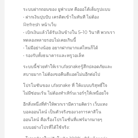
ระบบฝากถอนของ ยูฟ่าเบท คือออโต้เต็มรูปแบบ
• ฝากเงินปุบปับ เครดิตเข้าในทันที ไม่ต้อง
Refresh หน้าเว็บ
• เบิกเงินแล้วได้รับเงินข้างใน 5–10 วินาที พวกเรา
ทดลองหลายรอบไม่เคยเกินนี้
• ไม่มีอย่างน้อย อยากฝากมากแค่ไหนก็ได้
• รองรับทั้งธนาคารและทรูวอเล็ท
ระบบนี้ช่วยทำให้เราufasnakeรู้สึกปลอดภัยและ
สบายมาก ไม่ต้องขอคืนดีแอดไม่นอีกต่อไป
โปรโมชันของ ufasnake ที่ ให้แบบบริสุทธิ์ใจ
ไม่มีซ่อนเร้น ไม่ต้องทำเทิร์นเวอร์ๆให้เหนื่อยใจ
อีกสิ่งหนึ่งที่ทำให้พวกเรามีความคิดว่า เว็บแทง
บอลออนไลน์ เป็นตัวจริงของวงการคาสิโน
ออนไลน์ คือเรื่องโปรโมชั่นที่แฟร์มากมายๆ
แบบอย่างโปรที่ได้ใช้จริง: