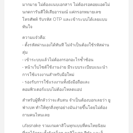
มากมาย ไม่ต้องแนบเอกสาร ไม่ต้องรอคอยแอดไม่
นกดการันตีให้เสียอารมณ์ แค่กรอกหมายเลข
โทรศัพท์ รับรหัส OTP และเข้าระบบได้เลยแบบ
ทันใจ
ความแจ๋วคือ:
• ตั้งรหัสผ่านเองได้ทันที ไม่จำเป็นต้องใช้รหัสผ่าน
สุ่ม
• เข้าระบบแล้วไม่ต้องกรอกอะไรซ้ำซ้อน
• หน้าเว็บไซต์ใช้งานง่าย มีระบบระเบียบแนะนำ
การใช้แรงงานสำหรับมือใหม่
• รองรับการใช้แรงงานทั้งยังมือถือและ
คอมพิวเตอร์แบบไม่ต้องโหลดแอป
สำหรับผู้ที่กลัวว่าจะสับสน จำเป็นต้องบอกเลยว่า ยู
ฟ่าเบท ทำให้ทุกสิ่งทุกอย่างมันง่ายขึ้นโดยไม่ต้อง
ถามคนไหนเลย
ufasnake รวมเกมคาสิโนทุกแบบที่คนไทยนิยม