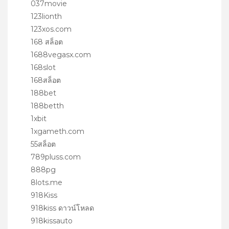
037movie
123lionth
123xos.com
168 สล็อต
1688vegasx.com
168slot
168สล็อต
188bet
188betth
1xbit
1xgameth.com
55สล็อต
789pluss.com
888pg
8lots.me
918Kiss
918kiss ดาวน์โหลด
918kissauto