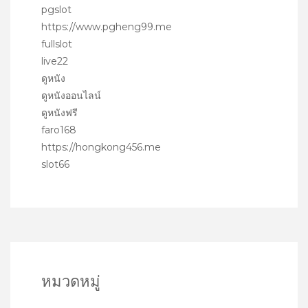
pgslot
https://www.pgheng99.me
fullslot
live22
ดูหนัง
ดูหนังออนไลน์
ดูหนังฟรี
faro168
https://hongkong456.me
slot66
หมวดหมู่