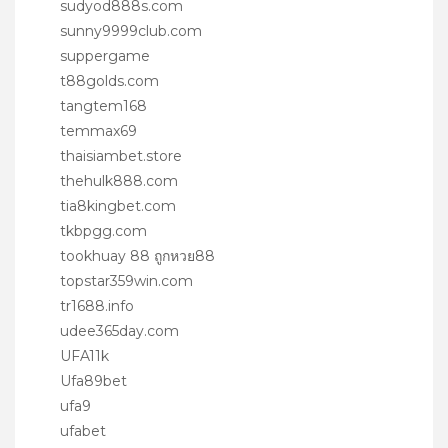
sudyod888s.com
sunny9999club.com
suppergame
t88golds.com
tangtem168
temmax69
thaisiambet.store
thehulk888.com
tia8kingbet.com
tkbpgg.com
tookhuay 88 ถูกหวย88
topstar359win.com
tr1688.info
udee365day.com
UFA11k
Ufa89bet
ufa9
ufabet