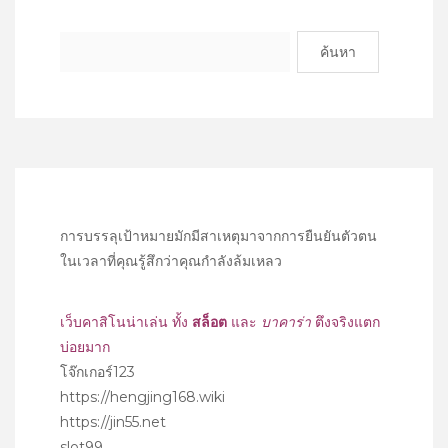
ค้นหา
สำหรับ:
การบรรลุเป้าหมายมักมีสาเหตุมาจากการยืนยันตัวตน
ในเวลาที่คุณรู้สึกว่าคุณกำลังล้มเหลว
เว็บคาสิโนน่าเล่น ทั้ง
สล็อต
และ
บาคาร่า
ตึงจริงแตก
บ่อยมาก
โจ๊กเกอร์123
https://hengjing168.wiki
https://jin55.net
slot99