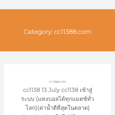
Category: cc11388.com
CC11388.COM
cc1138 13 July cc1138 เข้าสู่
ระบบ {แทงบอลได้ทุกแมตช์ทั่ว
โลก}{ค่าน้ำดีที่สุดในตลาด}