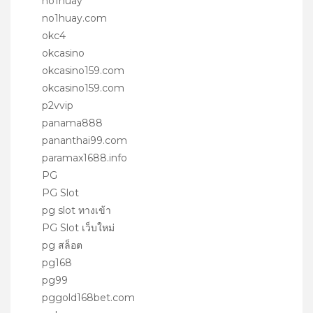
no1huay
no1huay.com
okc4
okcasino
okcasino159.com
okcasino159.com
p2vvip
panama888
pananthai99.com
paramax1688.info
PG
PG Slot
pg slot ทางเข้า
PG Slot เว็บใหม่
pg สล็อต
pg168
pg99
pggold168bet.com