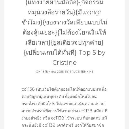
{แทงง่ายผ่านมือถือ}{กิจกรรม
หมุนวงล้อรายวัน}{มีแจกทุก
ชั่วโมง}{ของรางวัลเพียบแบบไม่
ต้องลุ้นเยอะ}{ไม่ต้องโยกเงินให้
เสียเวลา}{ยูสเดียวจบทุกค่าย}
{เปลี่ยนเกมได้ทันที} Top 5 by
Cristine
ON 18 สิงหาคม 2025 BY
BRUCE JENKINS
cc1138 เป็นเว็บไซต์เกมออนไลน์ที่ออกแบบมาเพื่อ
ตอบปัญหาผู้เล่นทุกระดับ ตั้งแต่มือใหม่ไปจน
กระทั่งระดับมือโปร ไม่เฉพาะแต่เน้นความสบาย
สบายสำหรับเพื่อการใช้งานอย่าง cc1138 สมัคร ที่
ง่ายอย่างยิ่ง หรือ cc1138 เข้าระบบ ที่ปลอดภัย แม้
กระนั้นยังมี cc1138 เครดิตฟรี แจกให้กับสมาชิก