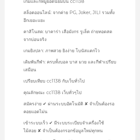
เกมและก็หมู่ยอดนิยมบน cc1138
สล็อตออนไลน์: จากค่าย PG, Joker, JILI รวมทั้ง
อีกเยอะแยะ
คาสิโนสด: บาคาร่า เสือมังกร รูเล็ต ถ่ายทอดสด
จากบ่อนจริง
เกมยิงปลา: ภาพสวย ยิงง่าย โบนัสแตกไว
เดิมพันกีฬา: ครบทั้งบอล บาส มวย และกีฬาเปรียบ
เสมือน
เปรียบเทียบ cc1138 กับเว็บทั่วไป
คุณลักษณะ cc1138 เว็บทั่วๆไป
สมัครง่าย ✔ ผ่านระบบอัตโนมัติ ✘ จำเป็นต้องรอ
คอยแอดไม่น
เข้าระบบเร็ว ✔ มีระบบระเบียบจำเครื่องใช้
ไม้สอย ✘ จำเป็นต้องกรอกข้อมูลใหม่ทุกหน