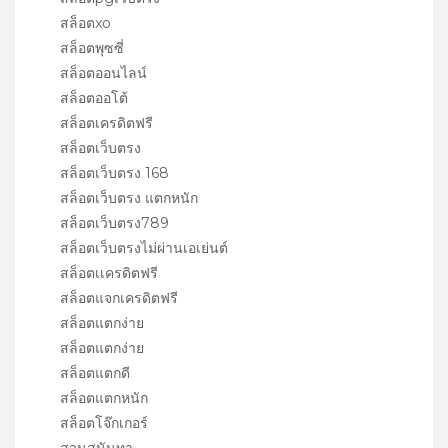
สล็อตxo
สล็อตพุซซี่
สล็อตออนไลน์
สล็อตออโต้
สล็อตเครดิตฟรี
สล็อตเว็บตรง
สล็อตเว็บตรง 168
สล็อตเว็บตรง แตกหนัก
สล็อตเว็บตรง789
สล็อตเว็บตรงไม่ผ่านเอเย่นต์
สล็อตเเครดิตฟรี
สล็อตแจกเครดิตฟรี
สล็อตแตกง่าย
สล็อตแตกง่าย
สล็อตแตกดี
สล็อตแตกหนัก
สล็อตโจ๊กเกอร์