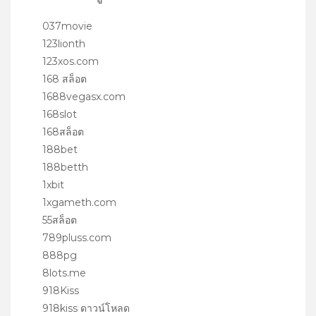
037movie
123lionth
123xos.com
168 สล็อต
1688vegasx.com
168slot
168สล็อต
188bet
188betth
1xbit
1xgameth.com
55สล็อต
789pluss.com
888pg
8lots.me
918Kiss
918kiss ดาวน์โหลด