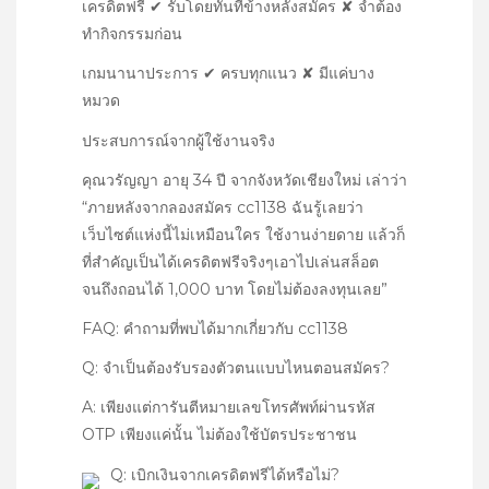
เครดิตฟรี ✔ รับโดยทันทีข้างหลังสมัคร ✘ จำต้อง
ทำกิจกรรมก่อน
เกมนานาประการ ✔ ครบทุกแนว ✘ มีแค่บาง
หมวด
ประสบการณ์จากผู้ใช้งานจริง
คุณวรัญญา อายุ 34 ปี จากจังหวัดเชียงใหม่ เล่าว่า
“ภายหลังจากลองสมัคร cc1138 ฉันรู้เลยว่า
เว็บไซต์แห่งนี้ไม่เหมือนใคร ใช้งานง่ายดาย แล้วก็
ที่สำคัญเป็นได้เครดิตฟรีจริงๆเอาไปเล่นสล็อต
จนถึงถอนได้ 1,000 บาท โดยไม่ต้องลงทุนเลย”
FAQ: คำถามที่พบได้มากเกี่ยวกับ cc1138
Q: จำเป็นต้องรับรองตัวตนแบบไหนตอนสมัคร?
A: เพียงแต่การันตีหมายเลขโทรศัพท์ผ่านรหัส
OTP เพียงแค่นั้น ไม่ต้องใช้บัตรประชาชน
Q: เบิกเงินจากเครดิตฟรีได้หรือไม่?