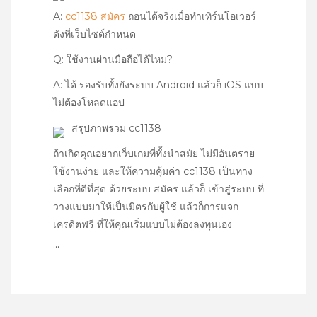
A:
cc1138 สมัคร
ถอนได้จริงเมื่อทำเทิร์นโอเวอร์
ดังที่เว็บไซต์กำหนด
Q: ใช้งานผ่านมือถือได้ไหม?
A: ได้ รองรับทั้งยังระบบ Android แล้วก็ iOS แบบ
ไม่ต้องโหลดแอป
สรุปภาพรวม cc1138
ถ้าเกิดคุณอยากเว็บเกมที่ทั้งนำสมัย ไม่มีอันตราย
ใช้งานง่าย และให้ความคุ้มค่า cc1138 เป็นทาง
เลือกที่ดีที่สุด ด้วยระบบ สมัคร แล้วก็ เข้าสู่ระบบ ที่
วางแบบมาให้เป็นมิตรกับผู้ใช้ แล้วก็การแจก
เครดิตฟรี ที่ให้คุณเริ่มแบบไม่ต้องลงทุนเอง
…