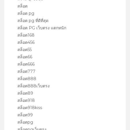
สล็อต
สล็อต pg
สล็อต pg ที่ดีที่สุด
สล็อต PG เว็บตรง แตกหนัก
สล็อต168
สล็อต456
สล็อต55
สล็อต66
สล็อต666
สล็อต777
สล็อต888
สล็อต888เว็บตรง
สล็อต89
สล็อต918
สล็อต918kiss
สล็อต99
สล็อตpg
สล็อตpgเว็บตรง