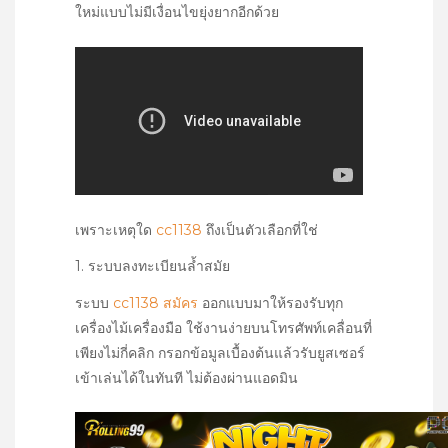
ใหม่แบบไม่มีเงื่อนไขยุ่งยากอีกด้วย
เพราะเหตุใด
cc1138
ถึงเป็นตัวเลือกที่ใช่
1. ระบบลงทะเบียนล้ำสมัย
ระบบ
cc1138 สมัคร
ออกแบบมาให้รองรับทุก
เครื่องไม้เครื่องมือ ใช้งานง่ายบนโทรศัพท์เคลื่อนที่
เพียงไม่กี่คลิก กรอกข้อมูลเบื้องต้นแล้วรับยูสเซอร์
เข้าเล่นได้ในทันที ไม่ต้องผ่านแอดมิน