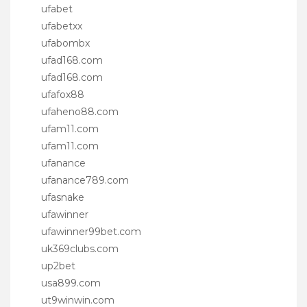
ufabet
ufabetxx
ufabombx
ufad168.com
ufad168.com
ufafox88
ufaheno88.com
ufam11.com
ufam11.com
ufanance
ufanance789.com
ufasnake
ufawinner
ufawinner99bet.com
uk369clubs.com
up2bet
usa899.com
ut9winwin.com