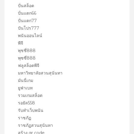
ปั่นสล็อต
ปั่นแตก66
ปั่นแตก77
ปันโปร777
พนันออนไลน์
พีจี
พุชชี่888
พุซซี่888
ฟลูสล็อตพีจี
มหาวิทยาลัยสวนสุนันทา
มันนี่เกม
ยูฟ่าเบท
รวมเกมสล็อต
รอยัล558
รับทำเว็บพนัน
ราชภัฏ
ราชภัฏสวนสุนันทา
สร้าง qr code