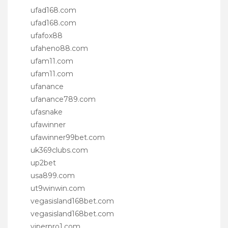
ufad168.com
ufad168.com
ufafox88
ufaheno88.com
ufam11.com
ufam11.com
ufanance
ufanance789.com
ufasnake
ufawinner
ufawinner99bet.com
uk369clubs.com
up2bet
usa899.com
ut9winwin.com
vegasisland168bet.com
vegasisland168bet.com
viperpro1.com