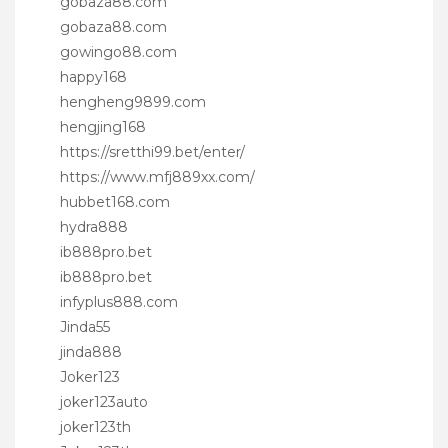
gobaza88.com
gobaza88.com
gowingo88.com
happy168
hengheng9899.com
hengjing168
https://sretthi99.bet/enter/
https://www.mfj889xx.com/
hubbet168.com
hydra888
ib888pro.bet
ib888pro.bet
infyplus888.com
Jinda55
jinda888
Joker123
joker123auto
joker123th