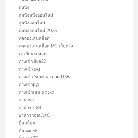
ดูหนัง
ดูหนังหนังออนไลน์
ดูหนังออนไลน์
ดูหนังออนไลน์ 2023
ทดลองเล่นสล็อต
ทดลองเล่นสล็อต PG เว็บตรง
ทะเบียนรถสวย
ทางเข้า live22
ทางเข้า pg
ทางเข้า Sexybaccarat168
ทางเข้าpg
ทางเข้าเล่น slotxo
บาคาร่า
บาคาร่า168
บาคาร่าออนไลน์
ปั่นสล็อต
ปั่นแตก66