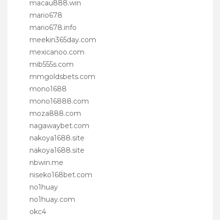
macau888.win
mario678
mario678.info
meekin365day.com
mexicanoo.com
mib555s.com
mmgoldsbets.com
mono1688
mono16888.com
moza888.com
nagawaybet.com
nakoya1688.site
nakoya1688.site
nbwin.me
niseko168bet.com
no1huay
no1huay.com
okc4