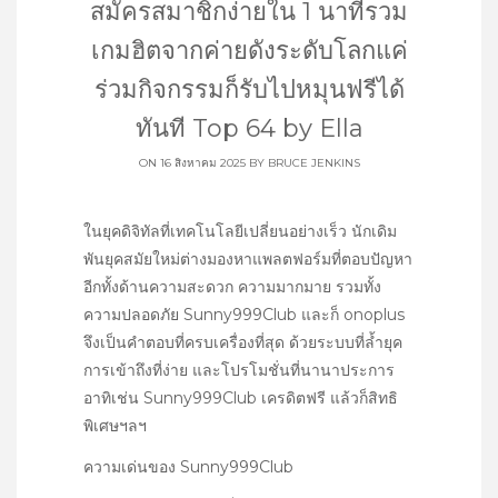
สมัครสมาชิกง่ายใน 1 นาทีรวม
เกมฮิตจากค่ายดังระดับโลกแค่
ร่วมกิจกรรมก็รับไปหมุนฟรีได้
ทันที Top 64 by Ella
ON 16 สิงหาคม 2025 BY
BRUCE JENKINS
ในยุคดิจิทัลที่เทคโนโลยีเปลี่ยนอย่างเร็ว นักเดิม
พันยุคสมัยใหม่ต่างมองหาแพลตฟอร์มที่ตอบปัญหา
อีกทั้งด้านความสะดวก ความมากมาย รวมทั้ง
ความปลอดภัย Sunny999Club และก็ onoplus
จึงเป็นคำตอบที่ครบเครื่องที่สุด ด้วยระบบที่ล้ำยุค
การเข้าถึงที่ง่าย และโปรโมชั่นที่นานาประการ
อาทิเช่น Sunny999Club เครดิตฟรี แล้วก็สิทธิ
พิเศษฯลฯ
ความเด่นของ Sunny999Club