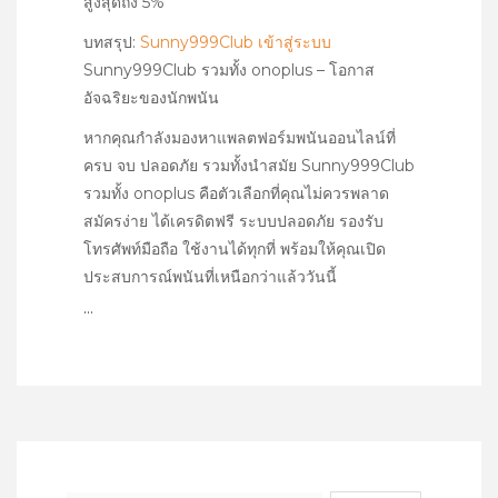
สูงสุดถึง 5%
บทสรุป:
Sunny999Club เข้าสู่ระบบ
Sunny999Club รวมทั้ง onoplus – โอกาส
อัจฉริยะของนักพนัน
หากคุณกำลังมองหาแพลตฟอร์มพนันออนไลน์ที่
ครบ จบ ปลอดภัย รวมทั้งนำสมัย Sunny999Club
รวมทั้ง onoplus คือตัวเลือกที่คุณไม่ควรพลาด
สมัครง่าย ได้เครดิตฟรี ระบบปลอดภัย รองรับ
โทรศัพท์มือถือ ใช้งานได้ทุกที่ พร้อมให้คุณเปิด
ประสบการณ์พนันที่เหนือกว่าแล้ววันนี้
…