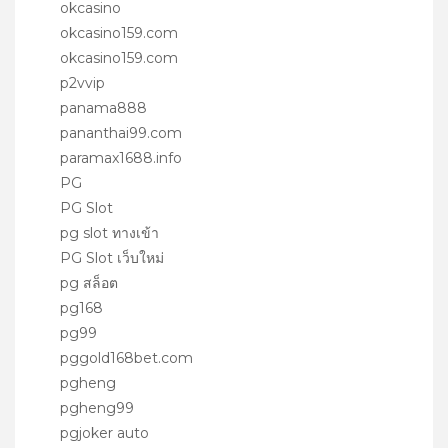
okcasino
okcasino159.com
okcasino159.com
p2vvip
panama888
pananthai99.com
paramax1688.info
PG
PG Slot
pg slot ทางเข้า
PG Slot เว็บใหม่
pg สล็อต
pg168
pg99
pggold168bet.com
pgheng
pgheng99
pgjoker auto