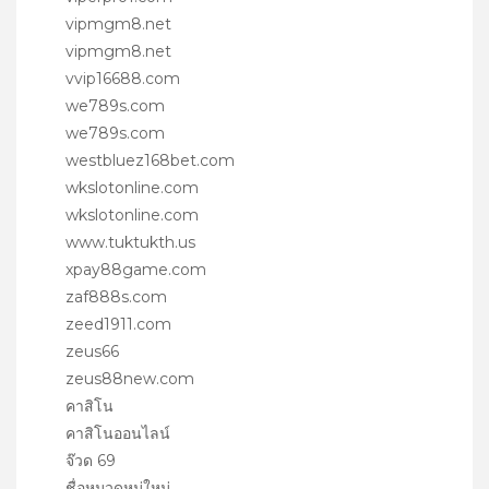
vipmgm8.net
vipmgm8.net
vvip16688.com
we789s.com
we789s.com
westbluez168bet.com
wkslotonline.com
wkslotonline.com
www.tuktukth.us
xpay88game.com
zaf888s.com
zeed1911.com
zeus66
zeus88new.com
คาสิโน
คาสิโนออนไลน์
จ๊วด 69
ชื่อหมวดหมู่ใหม่