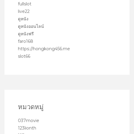
fullslot
live22
ดูหนัง
ดูหนังออนไลน์
ดูหนังฟรี
faro168
https://hongkong456.me
slot66
หมวดหมู่
037movie
123lionth