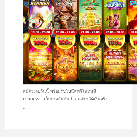
สมัครเลยวันนี้ พร้อมรับโบนัสฟรีในทันที
m4new – เว็บตรงอันดับ 1 เล่นง่าย ได้เงินจริง
…