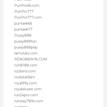
PunPro66.com
PunPro777
PunPro777.com
puntaek66
puntaek77
Pussy888
pussy888fun
pussy888play
ramclubx.com
RENO88WIN.COM
rich8188.com
rizzbetx.com
rockstar66m
royal99y.com
royaleluxee.com
run24pro.com
runway789s.com