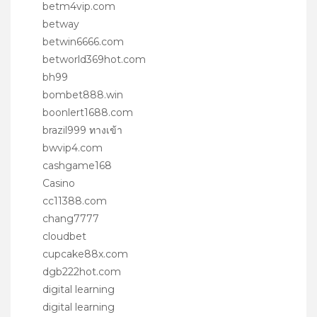
betm4vip.com
betway
betwin6666.com
betworld369hot.com
bh99
bombet888.win
boonlert1688.com
brazil999 ทางเข้า
bwvip4.com
cashgame168
Casino
cc11388.com
chang7777
cloudbet
cupcake88x.com
dgb222hot.com
digital learning
digital learning