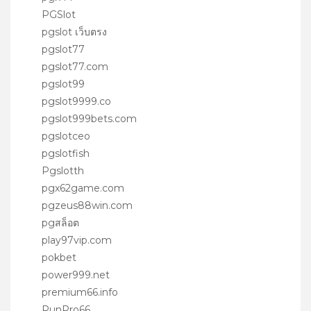
PGSlot
pgslot เว็บตรง
pgslot77
pgslot77.com
pgslot99
pgslot9999.co
pgslot999bets.com
pgslotceo
pgslotfish
Pgslotth
pgx62game.com
pgzeus88win.com
pgสล็อต
play97vip.com
pokbet
power999.net
premium66.info
PunPro66