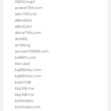
ABAGroup2
acebet789.com
adm789.info
allbestbet
allbet24hr
allone745s.com
alot666
ambking
autoslot16888.com
ba88th.com
Baccarat
baj88thbz.com
baj88thbz.com
baslot168
bbp168.me
bbp168.me
betflixtikto
betflixtikto.info