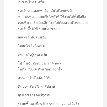
เบิกเงินไม่ติดเทิร์น
รองรับทุกแพลตฟอร์ม เล่นได้โดยทันที
m4new ออกแบบเว็บไซต์ให้ ใช้งานได้ทั้งมือถือ
คอมพิวเตอร์ แท็บเล็ต โดยไม่ต้องดาวน์โหลดแอป
รองรับทั้ง iOS รวมทั้ง Android
อินเทอร์เฟซทันสมัย
โหลดไว ไม่กินเน็ต
เหมาะกับผู้เล่นทุกวัย
โปรโมชั่นสุดคุ้มจาก m4new
โบนัส 100% สำหรับสมาชิกใหม่
ฝากรายวันรับเพิ่ม 10%
คืนยอดเสีย 5% ทุกสัปดาห์
สุ่มแจกเครดิตฟรีทุกวัน
ระบบชี้แนะเพื่อนพ้อง รับค่าคอมถอนได้จริง