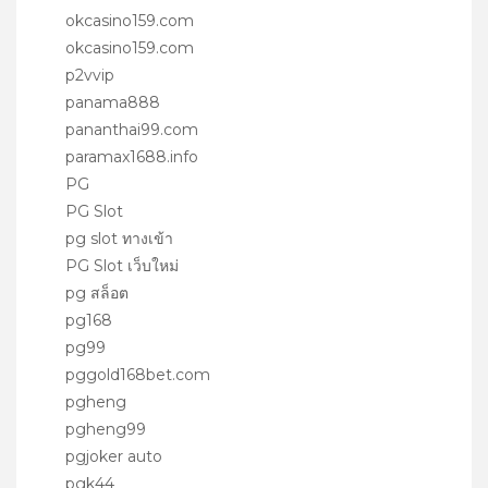
okcasino159.com
okcasino159.com
p2vvip
panama888
pananthai99.com
paramax1688.info
PG
PG Slot
pg slot ทางเข้า
PG Slot เว็บใหม่
pg สล็อต
pg168
pg99
pggold168bet.com
pgheng
pgheng99
pgjoker auto
pgk44