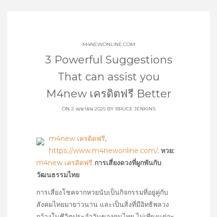
M4NEWONLINE.COM
3 Powerful Suggestions
That can assist you
M4new เครดิตฟรี Better
ON 2 เมษายน 2025 BY
BRUCE JENKINS
m4new เครดิตฟรี
,
https://www.m4newonline.com/
.
หวย:
m4new เครดิตฟรี
การเสี่ยงดวงที่ผูกพันกับ
วัฒนธรรมไทย
การเสี่ยงโชคจากหวยนับเป็นกิจกรรมที่อยู่คู่กับ
สังคมไทยมายาวนาน และเป็นสิ่งที่มีอิทธิพลวง
กว้างในชีวิตประจำวันของคนไทย ไม่เพียงแต่จะ