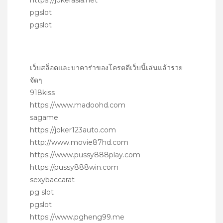
pgslot
pgslot
เว็บสล็อตและบาคาร่าของโครตดีเว็บนี้เล่นแล้วรวย
จัดๆ
918kiss
https://www.madoohd.com
sagame
https://joker123auto.com
http://www.movie87hd.com
https://www.pussy888play.com
https://pussy888win.com
sexybaccarat
pg slot
pgslot
https://www.pgheng99.me