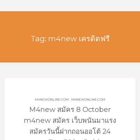
Tag: m4new เครดิตฟรี
M4NEWONLINE.COM
.
M4NEWONLINE.COM
M4new สมัคร 8 October
m4new สมัคร เว็บพนันมาแรง
สมัครวันนี้ฝากถอนออโต้ 24