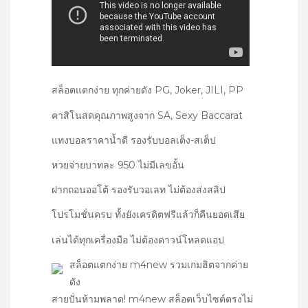
สล็อตแตกง่าย ทุกค่ายดัง PG, Joker, JILI, PP
คาสิโนสดคุณภาพสูงจาก SA, Sexy Baccarat
แทงบอลราคาน้ำดี รองรับบอลเต็ง-สเต็ป
หวยจ่ายบาทละ 950 ไม่มีเลขอั้น
ฝากถอนออโต้ รองรับวอเลท ไม่ต้องส่งสลิป
โปรโมชั่นครบ ทั้งยังเครดิตฟรีแล้วก็คืนยอดเสีย
เล่นได้ทุกเครื่องมือ ไม่ต้องดาวน์โหลดแอป
สล็อตแตกง่าย m4new รวมเกมฮิตจากค่าย
ดัง
สายปั่นห้ามพลาด! m4new สล็อตเว็บไซต์ตรงไม่