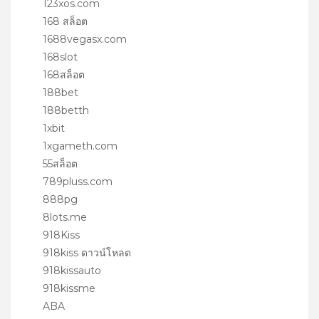
123xos.com
168 สล็อต
1688vegasx.com
168slot
168สล็อต
188bet
188betth
1xbit
1xgameth.com
55สล็อต
789pluss.com
888pg
8lots.me
918Kiss
918kiss ดาวน์โหลด
918kissauto
918kissme
ABA