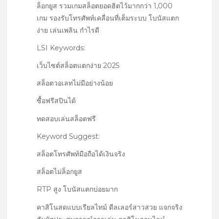
ล็อกยูส รวมเกมสล็อตยอดฮิตไว้มากกว่า 1,000
เกม รองรับโทรศัพท์เคลื่อนที่เต็มระบบ โบนัสแตก
ง่าย เล่นเพลิน กำไรดี
LSI Keywords:
เว็บไซต์สล็อตแตกง่าย 2025
สล็อตวอเลทไม่มีอย่างน้อย
ซื้อฟรีสปินได้
ทดสอบเล่นสล็อตฟรี
Keyword Suggest:
สล็อตโทรศัพท์มือถือได้เงินจริง
สล็อตไม่ล็อกยูส
RTP สูง โบนัสแตกบ่อยมาก
คาสิโนสดแบบเรียลไทม์ ดีลเลอร์สาวสวย แจกจริง