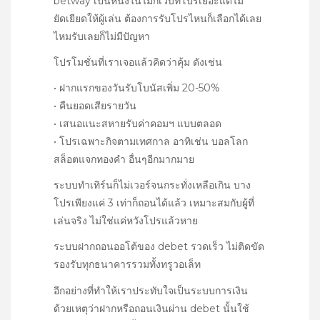
betway เป็นหนึ่งในไม่กี่เว็บที่โปรเยอะแต่ไม่
ยัดเยียดให้ผู้เล่น ต้องการรับโปรไหนก็เลือกได้เลย
ไหมรับเลยก็ไม่มีปัญหา
โปรโมชั่นที่เราเจอแล้วคิดว่าคุ้ม ดังเช่น
• ฝากแรกของวันรับโบนัสเพิ่ม 20-50%
• คืนยอดเสียรายวัน
• เสนอแนะสหายรับค่าคอมฯ แบบตลอด
• โปรเฉพาะกิจตามเทศกาล อาทิเช่น บอลโลก
สล็อตแจกทองคำ อื่นๆอีกมากมาย
ระบบทำเทิร์นก็ไม่เวอร์จนกระทั่งเหลือเกิน บาง
โปรเพียงแค่ 3 เท่าก็ถอนได้แล้ว เหมาะสมกับผู้ที่
เล่นจริง ไม่ใช่แค่หวังโปรแล้วหาย
ระบบฝากถอนออโต้ของ debet รวดเร็ว ไม่ติดขัด
รองรับทุกธนาคารรวมทั้งทรูวอเล็ท
อีกอย่างที่ทำให้เราประทับใจเป็นระบบการเงิน
ด้วยเหตุว่าฝากหรือถอนเงินผ่าน debet นั้นใช้