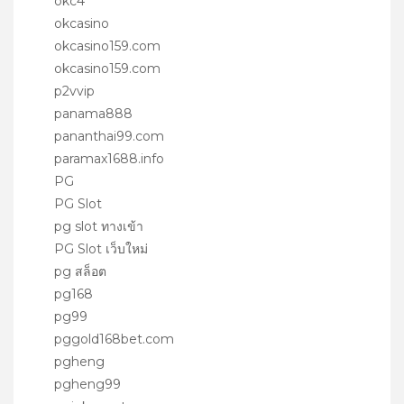
okc4
okcasino
okcasino159.com
okcasino159.com
p2vvip
panama888
pananthai99.com
paramax1688.info
PG
PG Slot
pg slot ทางเข้า
PG Slot เว็บใหม่
pg สล็อต
pg168
pg99
pggold168bet.com
pgheng
pgheng99