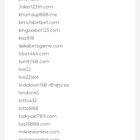
Joker123th.com
khumsup888.me
kimchibetbet.com
kingxxxbet123.com
kiss918
lalikabetsgame.com
lcbet444.com
lionth168.com
live22
live22slot
lockdown168 เข้าสู่ระบบ
london45
lotto432
lotto888
luckycat789.com
luis16888.com
m4newonline.com
m4newonline.com