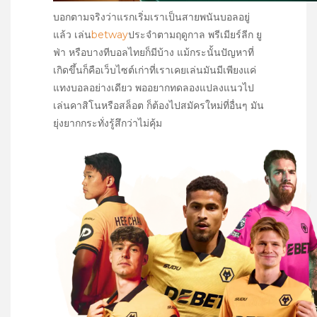
บอกตามจริงว่าแรกเริ่มเราเป็นสายพนันบอลอยู่
แล้ว เล่น
betway
ประจำตามฤดูกาล พรีเมียร์ลีก ยู
ฟ่า หรือบางทีบอลไทยก็มีบ้าง แม้กระนั้นปัญหาที่
เกิดขึ้นก็คือเว็บไซต์เก่าที่เราเคยเล่นมันมีเพียงแค่
แทงบอลอย่างเดียว พออยากทดลองแปลงแนวไป
เล่นคาสิโนหรือสล็อต ก็ต้องไปสมัครใหม่ที่อื่นๆ มัน
ยุ่งยากกระทั่งรู้สึกว่าไม่คุ้ม