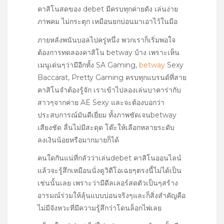
คาสิโนสดของ debet มีครบทุกค่ายดัง เล่นง่าย
ภาพคม ไม่กระตุก เหมือนยกบ่อนมาเอาไว้ในมือ
ภายหลังพนันบอลไปครู่หนึ่ง พวกเราก็เริ่มพอใจ
ต้องการทดลองคาสิโน betway บ้าง เพราะเห็น
เมนูเด่นๆว่ามีอีกทั้ง SA Gaming,
betway
Sexy
Baccarat, Pretty Gaming ครบทุกแบรนด์ที่สาย
คาสิโนจำต้องรู้จัก เราเข้าไปลองเล่นบาคาร่ากับ
สาวๆจากค่าย AE Sexy และจะต้องบอกว่า
ประสบการณ์มันดีเยี่ยม ทั้งภาพชัดเจนbetway
เสียงชัด ลื่นไม่มีสะดุด โต๊ะให้เลือกหลายระดับ
ลงเงินน้อยหรือมากมายก็ได้
คนใดกันแน่ที่กลัวว่าเล่นdebet คาสิโนออนไลน์
แล้วจะรู้สึกเหมือนนั่งดูวิดีโอเฉยๆตรงนี้ไม่ได้เป็น
เช่นนั้นเลย เพราะว่ามีดีลเลอร์สดตัวเป็นๆสร้าง
อารมณ์ร่วมให้ลุ้นแบบบ่อนจริงๆและก็สิ่งสำคัญคือ
ไม่มีจังหวะที่มีความรู้สึกว่าโดนล็อกไพ่เลย