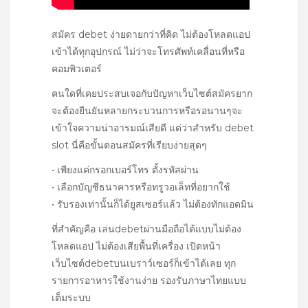
สมัคร debet ง่ายดายกว่าที่คิด ไม่ต้องโหลดแอป
เข้าได้ทุกอุปกรณ์ ไม่ว่าจะโทรศัพท์เคลื่อนที่หรือ
คอมพิวเตอร์
คนใดที่เคยประสบเจอกับปัญหาเว็บไซต์สมัครยาก
จะต้องยืนยันหลายกระบวนการหรือรอนานๆจะ
เข้าใจความน่าอารมณ์เสียดี แต่ว่าสำหรับ debet
slot นี่คือขั้นตอนสมัครที่เรียบง่ายสุดๆ
• เพียงแค่กรอกเบอร์โทร ตั้งรหัสผ่าน
• เลือกบัญชีธนาคารหรือทรูวอเล็ทที่อยากใช้
• รับรองเท่านั้นก็ได้ยูสเซอร์แล้ว ไม่ต้องทักแอดมิน
ที่สำคัญคือ เล่นdebetผ่านมือถือได้แบบไม่ต้อง
โหลดแอป ไม่ต้องเสียพื้นที่เครื่อง เปิดหน้า
เว็บไซต์debetบนเบราว์เซอร์ก็เข้าได้เลย ทุก
รายการอาหารใช้งานง่าย รองรับภาษาไทยแบบ
เต็มระบบ