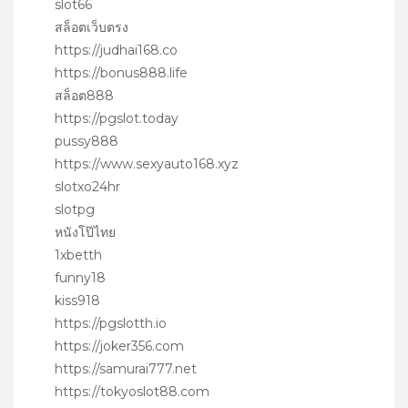
slot66
สล็อตเว็บตรง
https://judhai168.co
https://bonus888.life
สล็อต888
https://pgslot.today
pussy888
https://www.sexyauto168.xyz
slotxo24hr
slotpg
หนังโป๊ไทย
1xbetth
funny18
kiss918
https://pgslotth.io
https://joker356.com
https://samurai777.net
https://tokyoslot88.com