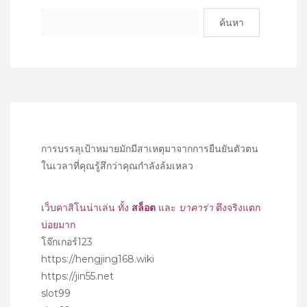
ค้นหา
สำหรับ:
การบรรลุเป้าหมายมักมีสาเหตุมาจากการยืนยันตัวตน
ในเวลาที่คุณรู้สึกว่าคุณกำลังล้มเหลว
เว็บคาสิโนน่าเล่น ทั้ง
สล็อต
และ
บาคาร่า
ตึงจริงแตก
บ่อยมาก
โจ๊กเกอร์123
https://hengjing168.wiki
https://jin55.net
slot99