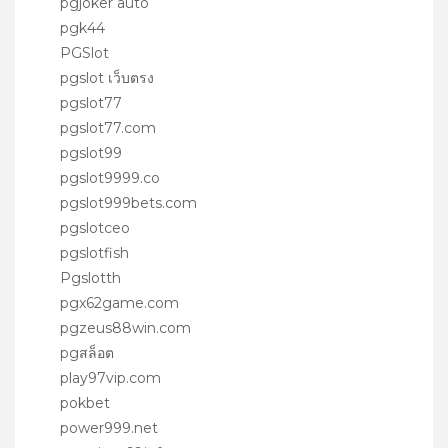
pgjoker auto
pgk44
PGSlot
pgslot เว็บตรง
pgslot77
pgslot77.com
pgslot99
pgslot9999.co
pgslot999bets.com
pgslotceo
pgslotfish
Pgslotth
pgx62game.com
pgzeus88win.com
pgสล็อต
play97vip.com
pokbet
power999.net