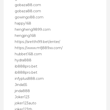
gobaza88.com
gobaza88.com
gowingo88.com
happy168
hengheng9899.com
hengjing168
https://sretthi99.bet/enter/
https://www.mfj889xx.com/
hubbet168.com
hydra888
ib888pro.bet
ib888pro.bet
infyplus888.com
Jinda55
jinda888
Joker123
joker123auto
joker123th