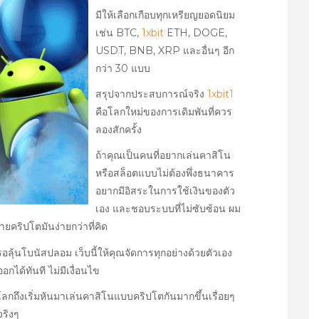
มีให้เลือกเกือบทุกเหรียญยอดนิยม
เช่น BTC,
1xbit
ETH, DOGE,
USDT, BNB, XRP และอื่นๆ อีก
กว่า 30 แบบ
สรุปจากประสบการณ์จริง
1xbit1
คือโลกใหม่ของการเดิมพันที่ควร
ลองสักครั้ง
ถ้าคุณเป็นคนที่อยากเล่นคาสิโน
หรือสล็อตแบบไม่ต้องพึ่งธนาคาร
อยากมีอิสระในการใช้เงินของตัว
เอง และชอบระบบที่ไม่ซับซ้อน ผม
ายคริปโตมันง่ายกว่าที่คิด
อลุ้นโบนัสปลอม เว็บนี้ให้คุณจัดการทุกอย่างด้วยตัวเอง
กได้ทันที ไม่มีเงื่อนไข
โลกถึงเริ่มหันมาเล่นคาสิโนแบบคริปโตกันมากขึ้นเรื่อยๆ
จริงๆ