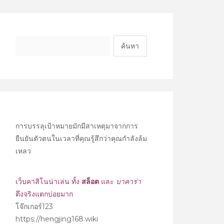
ค้นหา
สำหรับ:
การบรรลุเป้าหมายมักมีสาเหตุมาจากการ
ยืนยันตัวตนในเวลาที่คุณรู้สึกว่าคุณกำลังล้ม
เหลว
เว็บคาสิโนน่าเล่น ทั้ง
สล็อต
และ
บาคาร่า
ตึงจริงแตกบ่อยมาก
โจ๊กเกอร์123
https://hengjing168.wiki