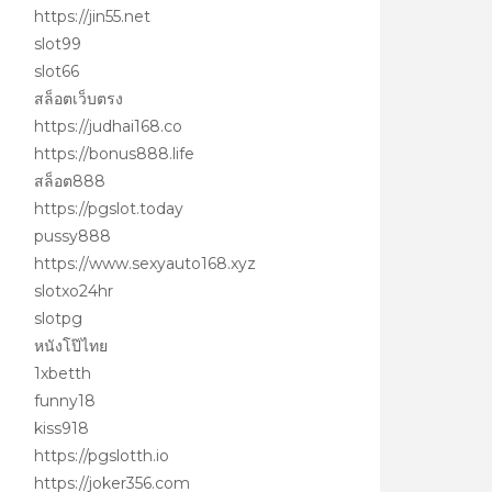
https://jin55.net
slot99
slot66
สล็อตเว็บตรง
https://judhai168.co
https://bonus888.life
สล็อต888
https://pgslot.today
pussy888
https://www.sexyauto168.xyz
slotxo24hr
slotpg
หนังโป๊ไทย
1xbetth
funny18
kiss918
https://pgslotth.io
https://joker356.com