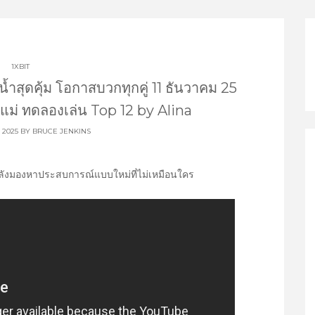
1XBIT
้ำสุดคุ้ม โอกาสบวกทุกคู่ 11 ธันวาคม 25
บแม่ ทดลองเล่น Top 12 by Alina
ม 2025 BY
BRUCE JENKINS
ากำลังมองหาประสบการณ์แบบใหม่ที่ไม่เหมือนใคร