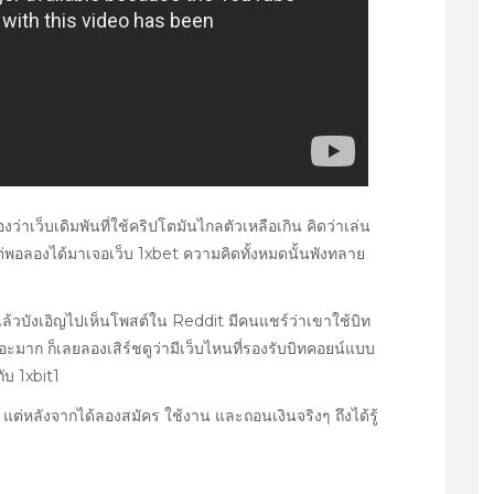
ว่าเว็บเดิมพันที่ใช้คริปโตมันไกลตัวเหลือเกิน คิดว่าเล่น
ต่พอลองได้มาเจอเว็บ 1xbet ความคิดทั้งหมดนั้นพังทลาย
ล้ว แล้วบังเอิญไปเห็นโพสต์ใน Reddit มีคนแชร์ว่าเขาใช้บิท
มาก ก็เลยลองเสิร์ชดูว่ามีเว็บไหนที่รองรับบิทคอยน์แบบ
ับ 1xbit1
ต่หลังจากได้ลองสมัคร ใช้งาน และถอนเงินจริงๆ ถึงได้รู้