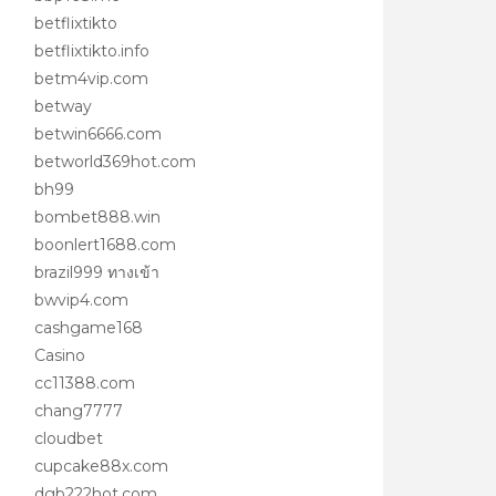
betflixtikto
betflixtikto.info
betm4vip.com
betway
betwin6666.com
betworld369hot.com
bh99
bombet888.win
boonlert1688.com
brazil999 ทางเข้า
bwvip4.com
cashgame168
Casino
cc11388.com
chang7777
cloudbet
cupcake88x.com
dgb222hot.com