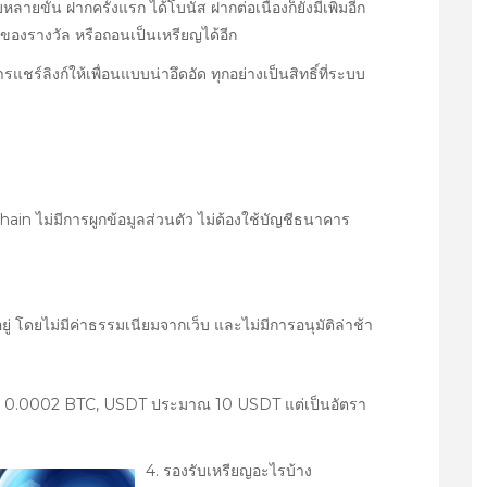
ยขั้น ฝากครั้งแรก ได้โบนัส ฝากต่อเนื่องก็ยังมีเพิ่มอีก
ของรางวัล หรือถอนเป็นเหรียญได้อีก
แชร์ลิงก์ให้เพื่อนแบบน่าอึดอัด ทุกอย่างเป็นสิทธิ์ที่ระบบ
ain ไม่มีการผูกข้อมูลส่วนตัว ไม่ต้องใช้บัญชีธนาคาร
ยู่ โดยไม่มีค่าธรรมเนียมจากเว็บ และไม่มีการอนุมัติล่าช้า
มาณ 0.0002 BTC, USDT ประมาณ 10 USDT แต่เป็นอัตรา
4. รองรับเหรียญอะไรบ้าง