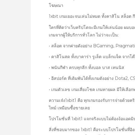
โฆษณา
1xbit เกมเยอะจนเล่นไม่หมด ทั้งคาสิโน สล็อต ก
ใครที่คิดว่าเว็บคริปโตจะมีเกมให้เล่นน้อย ผมบ
เกมจากผู้ให้บริการทั่วโลก ไม่ว่าจะเป็น:
• สล็อต จากค่ายดังอย่าง BGaming, Pragmati
• คาสิโนสด ทั้งบาคาร่า รูเล็ต แบล็กแจ็ค จากโต๊
• พนันกีฬา ครบทุกลีก ทั้งบอล บาส เทนนิส
• อีสปอร์ต ที่เดิมพันได้ทั้งเกมดังอย่าง Dota2,
• เกมตัวเลข เกมเสี่ยงโชค เกมทายผล มีให้เลือก
ความเจ๋ง1xbit1 คือ ทุกเกมรองรับการจ่ายด้วยคร
ไทม์ เหมือนซื้อขายเลย
โปรโมชั่นที่ 1xbit1 แจกจริงแบบไม่ต้องง้อแอดมิ
สิ่งที่ชอบมากของ 1xbit1 คือระบบโปรโมชั่นที่อ