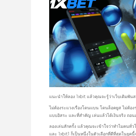
แนะนำให้ลอง 1xbit แล้วคุณจะรู้ว่าเว็บเดิมพันส
ไม่ต้องระแวงเรื่องโดนแบน โดนล็อคยูส ไม่ต้องร
แบบอิสระ และที่สำคัญ เล่นแล้วได้เงินจริง ถอนออ
ลองเล่นสักครั้ง แล้วคุณจะเข้าใจว่าทำไมคนทั่ว
และ 1xbit1 ก็เป็นหนึ่งในตัวเลือกที่ดีที่สุดในยุคนี้