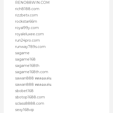
RENO88WIN.COM
rich8188.com
rizzbetx.com
rockstar66m
royal99y.com
royaleluxee.com
run24pro.com
runway789s.com
sagame
sagame168
sagame168th
sagame168th.com
sawan888 ทดลองเล่น
sawan888 ทดลองเล่น
sbobet168
sbotop1688.com
sclass8888.com
sexy168vip