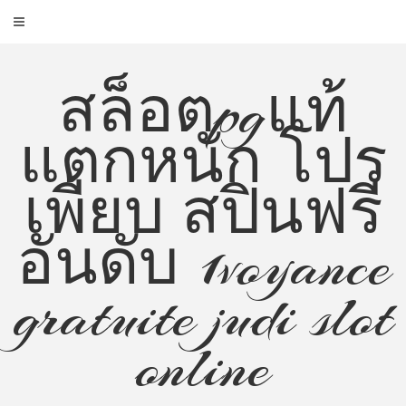
Skip
to
content
สล็อตpgแท้
แตกหนัก โปร
เพียบ สปินฟรี
อันดับ 1voyance
gratuite judi slot
online