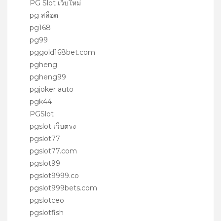
PG Slot เว็บใหม่
pg สล็อต
pg168
pg99
pggold168bet.com
pgheng
pgheng99
pgjoker auto
pgk44
PGSlot
pgslot เว็บตรง
pgslot77
pgslot77.com
pgslot99
pgslot9999.co
pgslot999bets.com
pgslotceo
pgslotfish