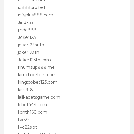
ib888pro.bet
infyplus888.com
Jinda55
jinda888
Joker123
joker123auto
joker123th
Joker123th.com
khumsup888.me
kimchibetbet.com
kingxxxbet123.com
kiss918
lalikabetsgame.com
lcbet444.com
lionth168.com
live22
live22slot