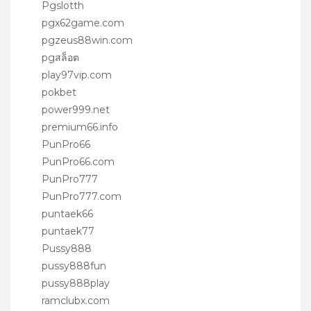
Pgslotth
pgx62game.com
pgzeus88win.com
pgสล็อต
play97vip.com
pokbet
power999.net
premium66.info
PunPro66
PunPro66.com
PunPro777
PunPro777.com
puntaek66
puntaek77
Pussy888
pussy888fun
pussy888play
ramclubx.com