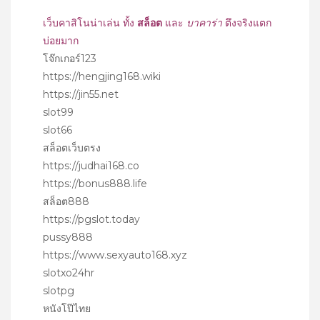
เว็บคาสิโนน่าเล่น ทั้ง
สล็อต
และ
บาคาร่า
ตึงจริงแตก
บ่อยมาก
โจ๊กเกอร์123
https://hengjing168.wiki
https://jin55.net
slot99
slot66
สล็อตเว็บตรง
https://judhai168.co
https://bonus888.life
สล็อต888
https://pgslot.today
pussy888
https://www.sexyauto168.xyz
slotxo24hr
slotpg
หนังโป๊ไทย