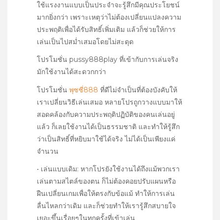
ใช้แรงงานแบบเป็นประจำจะรู้สึกมีคุณประโยชน์
มากยิ่งกว่า เพราะเหตุว่าไม่ต้องเปลี่ยนแปลงความ
ประพฤติเพื่อได้รับสิทธิ์เพิ่มเติม แล้วก็ช่วยให้การ
เล่นเป็นไปสม่ำเสมอโดยไม่สะดุด
โปรโมชั่น pussy888play ที่เข้ากับการเล่นจริง
มักใช้งานได้สะดวกกว่า
โปรโมชั่น
พุซซี่888
ที่ดีไม่จำเป็นที่ต้องบังคับให้
เราเปลี่ยนวิธีเล่นเสมอ หลายโปรถูกวางแบบมาให้
สอดคล้องกับความประพฤติปฏิบัติของคนเล่นอยู่
แล้ว ก็เลยใช้งานได้เป็นธรรมชาติ และทำให้รู้สึก
ว่าเป็นสิทธิ์ที่หยิบมาใช้ได้จริง ไม่ได้เป็นเพียงแค่
จำนวน
• เล่นแบบเดิม: หากโปรยังใช้งานได้ถึงแม้พวกเรา
เล่นตามสไตล์ของตน ก็ไม่ต้องคอยปรับแผนหรือ
ฝืนเปลี่ยนเกมเพื่อให้ตรงกับข้อแม้ ทำให้การเล่น
ลื่นไหลกว่าเดิม และก็ช่วยทำให้เรารู้สึกสบายใจ
เยอะขึ้นเรื่อยๆในทุกครั้งที่เข้าเล่น