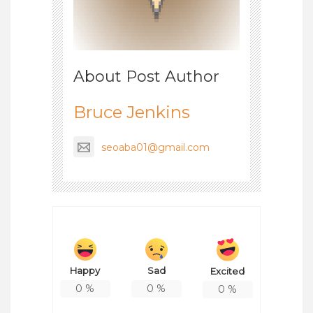
About Post Author
Bruce Jenkins
seoaba01@gmail.com
Happy
Sad
Excited
0
%
0
%
0
%