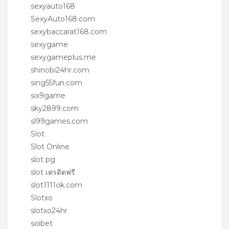
sexyauto168
SexyAuto168.com
sexybaccarat168.com
sexygame
sexygameplus.me
shinobi24hr.com
sing55fun.com
six9game
sky2899.com
sl99games.com
Slot
Slot Online
slot pg
slot เครดิตฟรี
slot1111ok.com
Slotxo
slotxo24hr
soibet