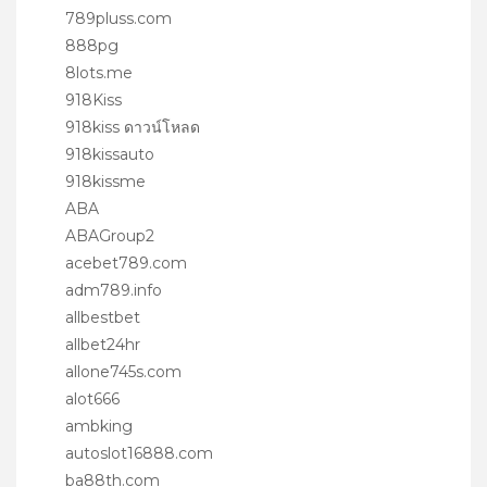
789pluss.com
888pg
8lots.me
918Kiss
918kiss ดาวน์โหลด
918kissauto
918kissme
ABA
ABAGroup2
acebet789.com
adm789.info
allbestbet
allbet24hr
allone745s.com
alot666
ambking
autoslot16888.com
ba88th.com