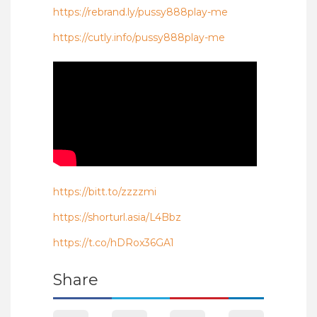
https://rebrand.ly/pussy888play-me
https://cutly.info/pussy888play-me
https://bitt.to/zzzzmi
https://shorturl.asia/L4Bbz
https://t.co/hDRox36GA1
Share