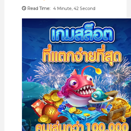
Read Time:
4 Minute, 42 Second