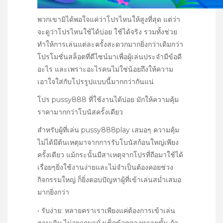
พวกเขามิได้พอใจแค่ว่าโปรไหนให้สูงที่สุด แต่ว่า
จะดูว่าโปรไหนใช้ได้บ่อย ใช้ได้จริง รวมทั้งช่วย
ทำให้การเล่นแต่ละครั้งสะดวกมากยิ่งกว่าเดิมกว่า
โปรโมชั่นสล็อตที่ดีไซน์มาเพื่อผู้เล่นประจำมีข้อดี
อะไร และเพราะอะไรคนไม่ใช่น้อยถึงให้ความ
เอาใจใส่กับโปรรูปแบบนี้มากกว่ากันแน่
โปร pussy888 ที่ใช้งานได้บ่อย มักให้ความคุ้ม
ราคามากกว่าโบนัสครั้งเดียว
สำหรับผู้ที่เล่น pussy888play เสมอๆ ความคุ้ม
ไม่ได้มีต้นเหตุมาจากการรับโบนัสก้อนใหญ่เพียง
ครั้งเดียว แม้กระนั้นมีสาเหตุจากโปรที่ถือมาใช้ได้
เรื่อยๆยิ่งใช้งานง่ายและไม่จำเป็นต้องคอยช่วง
กิจกรรมใหญ่ ก็ยิ่งตอบปัญหาผู้ที่เข้าเล่นสม่ำเสมอ
มากยิ่งกว่า
• รับง่าย: หลายคราเราเพียงแค่ต้องการเข้าเล่น
ตามเดิม ไม่อยากมานั่งเช็กข้อตกลงหลายขั้น ถ้า