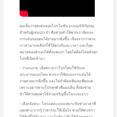
ผมเห็นว่าจุดเด่นของโปรโมชัน pussy888play
สำหรับผู้เล่นประจำ คือช่วยทำให้พวกเราจัดแจง
การเล่นของตนได้ง่ายมากยิ่งขึ้น เนื่องจากว่าพวก
เราสามารถเลือกใช้ให้ตรงกับงบ เวลา และก็จุด
หมายของตัวเองได้ตั้งแต่แรก โดยไม่ต้องไล่หลังทุก
โปรที่เปิดเข้ามา
• วางงบง่าย: เมื่อทราบว่าโปรไหนใช้กับงบ
ประมาณแบบไหน พวกเราก็จัดแบ่งการเล่นได้
ง่ายดายมากยิ่งขึ้น และไม่จำต้องเพิ่มงบเพียงแค่
เพราะอยากตามโปรทุกตัวที่มองเห็น ทั้งยังช่วย
ทำให้ควบคุมค่าใช้จ่ายเจริญขึ้นในระยะยาว
• เลือกจังหวะ: โปรแต่ละแบบเหมาะกับช่วงเวลาที่
แตกต่าง การรู้ว่าควรจะใช้เมื่อไร ช่วยให้พวกเรา
ใช้สิทธิ์ได้คุ้มกว่า และไม่คิดว่ารีบใช้ด้วยเหตุว่า