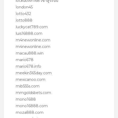
lockdown168 เข้าสู่ระบบ
london45
lotto432
lotto888
luckycat789.com
luis16888.com
m4newonline.com
m4newonline.com
macau888.win
mario678
mario678.info
meekin365day.com
mexicanoo.com
mib555s.com
mmgoldsbets.com
mono1688
mono16888.com
moza888.com