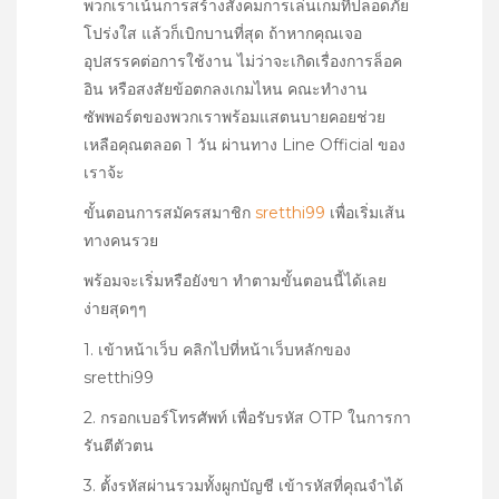
พวกเราเน้นการสร้างสังคมการเล่นเกมที่ปลอดภัย
โปร่งใส แล้วก็เบิกบานที่สุด ถ้าหากคุณเจอ
อุปสรรคต่อการใช้งาน ไม่ว่าจะเกิดเรื่องการล็อค
อิน หรือสงสัยข้อตกลงเกมไหน คณะทำงาน
ซัพพอร์ตของพวกเราพร้อมแสตนบายคอยช่วย
เหลือคุณตลอด 1 วัน ผ่านทาง Line Official ของ
เราจ้ะ
ขั้นตอนการสมัครสมาชิก
sretthi99
เพื่อเริ่มเส้น
ทางคนรวย
พร้อมจะเริ่มหรือยังขา ทำตามขั้นตอนนี้ได้เลย
ง่ายสุดๆๆ
1. เข้าหน้าเว็บ คลิกไปที่หน้าเว็บหลักของ
sretthi99
2. กรอกเบอร์โทรศัพท์ เพื่อรับรหัส OTP ในการกา
รันตีตัวตน
3. ตั้งรหัสผ่านรวมทั้งผูกบัญชี เข้ารหัสที่คุณจำได้