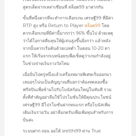
สูตรเด็ดจากเหล่าเซียนที่ สล็อต99 มาฝากกัน
ขั้นที่หนึ่งควรที่จะทำการเลือกเกม เศรษฐี99 ที่มีค่า
RTP สูง หรือ Return to Player
สล็อต99
โดย
ควรเลือกเกมที่มีค่านี้มากกว่า 96% ขึ้นไป ด้วยเหตุ
ว่าได้โอกาสคืนทุนให้ผู้เล่นสูงขึ้นยิ่งกว่า แล้วหลัง
จากนั้นควรเริ่มต้นด้วยเบทต่ำ ในตอน 10-20 ตา
แรก ให้เริ่มจากเบทน้อยๆเพื่อเช็คดูว่าเกมกำลังอยู่
ในช่วงจ่ายเงินรางวัลไหม
เมื่อปั่นไปครู่หนึ่งแล้วเครื่องหมายพิเศษเริ่มออกมา
เสมอๆโน่นเป็นสัญญาณที่บอกว่าต้องทดลองซื้อ
ฟรีสปินเพื่อข้ามไปรับโบนัสก้อนใหญ่ในทันที รวม
ทั้งที่สำคัญอย่าลืมใช้โปรโมชั่นให้มีคุณประโยชน์
เศรษฐี99 มีโปรโมชั่นฝากหนแรก หรือโบนัสเพิ่ม
เติมเงินรายวัน อย่าลืมกดรับเพื่อเพิ่มทุนสำหรับการ
ปั่นค่ะ
ระบบฝาก ถอน ออโต้ sretthi99 ผ่าน True