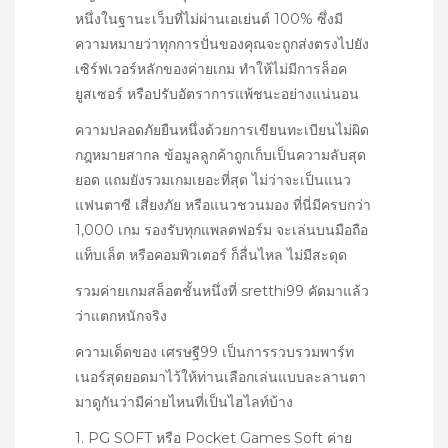
หนึ่งในฐานะเว็บที่ไม่ผ่านเอเย่นต์ 100% ซึ่งมี
ความหมายว่าทุกการปั่นของคุณจะถูกส่งตรงไปยัง
เซิร์ฟเวอร์หลักของค่ายเกม ทำให้ไม่มีการล็อค
ยูสเซอร์ หรือปรับอัตราการแพ้ชนะอย่างแน่นอน
ความปลอดภัยยืนหนึ่งด้วยการเขียนทะเบียนไม่ผิด
กฎหมายสากล ข้อมูลลูกค้าถูกเก็บเป็นความลับสุด
ยอด แถมยังรวมเกมเยอะที่สุด ไม่ว่าจะเป็นแนว
แฟนตาซี เสี่ยงภัย หรือแนวชวนมอง ที่นี่มีครบกว่า
1,000 เกม รองรับทุกแพลตฟอร์ม จะเล่นบนมือถือ
แท็บเล็ต หรือคอมพิวเตอร์ ก็ลื่นไหล ไม่มีสะดุด
รวมค่ายเกมสล็อตชั้นหนึ่งที่ sretthi99 คัดมาแล้ว
ว่าแตกหนักจริง
ความเด็ดของ เศรษฐี99 เป็นการรวบรวมพาร์ท
เนอร์สุดยอดมาไว้ให้ท่านเลือกเล่นแบบละลานตา
มาดูกันว่ามีค่ายไหนที่เป็นไฮไลท์บ้าง
1. PG SOFT หรือ Pocket Games Soft ค่าย