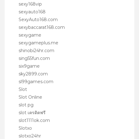
sexy168vip
sexyauto168
SexyAuto168.com
sexybaccarat168.com
sexygame
sexygameplus.me
shinobi24hr.com
sing55fun.com
six9game
sky2899.com
sl99games.com
Slot
Slot Online
slot pg
slot เครดิตฟรี
slot1111ok.com
Slotxo
slotxo24hr