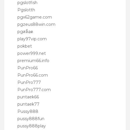
pgslotfish
Pgslotth
pgx62game.com
pgzeus88win.com
pgสล็อต
play97vip.com
pokbet
power999.net
premium66.info
PunPro66
PunPro66.com
PunPro777
PunPro777.com
puntaek66
puntaek77
Pussy888
pussy888fun
pussy888play