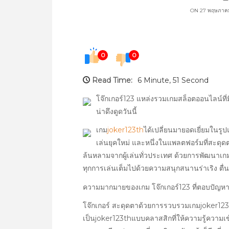
ON 27 พฤษภาค
0
0
Read Time:
6 Minute, 51 Second
โจ๊กเกอร์123 แหล่งรวมเกมสล็อตออนไลน์ที่มี
น่าดึงดูดวันนี้
เกม
joker123th
ได้เปลี่ยนมายอดเยี่ยมในรู
เล่นยุคใหม่ และหนึ่งในแพลตฟอร์มที่สะดุดตาท
ล้นหลามจากผู้เล่นทั่วประเทศ ด้วยการพัฒนาเกมj
ทุกการเล่นเต็มไปด้วยความสนุกสนานร่าเริง ตื่นเต
ความมากมายของเกม โจ๊กเกอร์123 ที่ตอบปัญห
โจ๊กเกอร์ สะดุดตาด้วยการรวบรวมเกมjoker123น
เป็นjoker123thแบบคลาสสิกที่ให้ความรู้ความเข