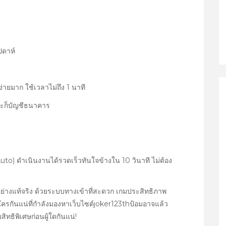
ปดาห์
ายมาก ใช้เวลาไม่ถึง 1 นาที
และก็บัญชีธนาคาร
o) ดำเนินงานได้รวดเร็วทันใจข้างใน 10 วินาที ไม่ต้อง
่อย่างแท้จริง ด้วยระบบทางเข้าที่สะดวก เกมประสิทธิภาพ
บใครกันแน่ที่กำลังมองหาเว็บไซต์joker123thป้อมอาจแล้ว
สิทธิพิเศษก่อนผู้ใดกันแน่!