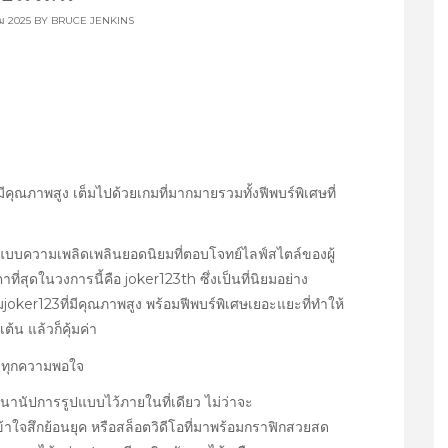
ม 2025 BY
BRUCE JENKINS
คุณภาพสูง เต็มไปด้วยเกมที่มากมายรวมทั้งฟีพบร์พิเศษที่
ปแบบความเพลิดเพลินยอดนิยมที่ตอบโจทย์ไลฟ์สไตล์ของผู้
ี่สุดในวงการนี้คือ joker123th ซึ่งเป็นที่นิยมอย่าง
oker123ที่มีคุณภาพสูง พร้อมฟีพบร์พิเศษเยอะแยะที่ทำให้
้น แล้วก็คุ้มค่า
าทุกความพอใจ
านัปการรูปแบบไว้ภายในที่เดียว ไม่ว่าจะ
้าใจสึกย้อนยุค หรือสล็อตวิดีโอที่มาพร้อมกราฟิกสวยสด