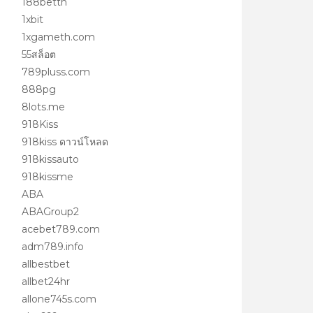
188betth
1xbit
1xgameth.com
55สล็อต
789pluss.com
888pg
8lots.me
918Kiss
918kiss ดาวน์โหลด
918kissauto
918kissme
ABA
ABAGroup2
acebet789.com
adm789.info
allbestbet
allbet24hr
allone745s.com