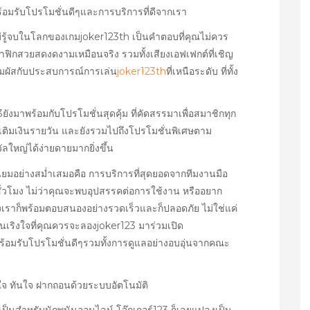
้อมรับโปรโมชั่นดีๆและการบริการที่ดีจากเรา
่รู้จบในโลกของเกมjoker123th เป็นคำตอบที่คุณไม่ควร
ิกสวยสดงดงามเหมือนจริง รวมทั้งเสียงเอฟเฟกต์ที่เชิญ
ด้สัมผัสกับประสบการณ์การเล่น
joker123th
ที่เหนือระดับ ที่ทั้ง
มาพร้อมกับโปรโมชั่นสุดคุ้ม ที่คัดสรรมาเพื่อสมาชิกทุก
สเติมเงินรายวัน และยังรวมไปถึงโปรโมชั่นพิเศษตาม
ัลใหญ่ได้ง่ายดายมากยิ่งขึ้น
่นิยมอย่างสม่ำเสมอคือ การบริการที่สุดยอดจากทีมงานมือ
ชั่วโมง ไม่ว่าคุณจะพบอุปสรรคต่อการใช้งาน หรืออยาก
เราก็พร้อมตอบสนองอย่างรวดเร็วและก็ปลอดภัย ไม่ใช่แค่
เริงใจที่คุณควรจะลองjoker123 มาร่วมเปิด
อมรับโปรโมชั่นดีๆรวมทั้งการดูแลอย่างอบอุ่นจากคณะ
นใจ ทันใจ ฝากถอนด้วยระบบอัตโนมัติ