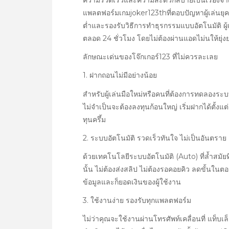
ความรวดเร็วและความสะดวกสบายเป็นเรื่องจำเป
แพลตฟอร์มเกมjoker123thที่ตอบปัญหาผู้เล่นยุคใ
ต่ำและรองรับวิธีการทำธุรกรรมแบบอัตโนมัติ ผู้
ตลอด 24 ชั่วโมง โดยไม่ต้องผ่านแอดไม่นให้ยุ่ง
ลักษณะเด่นของโจ๊กเกอร์123 ที่ไม่ควรละเลย
1. ฝากถอนไม่มีอย่างน้อย
สำหรับผู้เล่นมือใหม่หรือคนที่ต้องการทดลองระ
ไม่จำเป็นจะต้องลงทุนก้อนใหญ่ เริ่มฝากได้ตั้งแต่
ทุนครึ้ม
2. ระบบอัตโนมัติ รวดเร็วทันใจ ไม่เป็นอันตราย
ด้วยเทคโนโลยีระบบอัตโนมัติ (Auto) ที่ล้ำสมัยที
นั้น ไม่ต้องส่งสลิป ไม่ต้องรอคอยคิว ลดขั้นในต
ข้อมูลและก็ยอดเงินของผู้ใช้งาน
3. ใช้งานง่าย รองรับทุกแพลตฟอร์ม
ไม่ว่าคุณจะใช้งานผ่านโทรศัพท์เคลื่อนที่ แท็บ