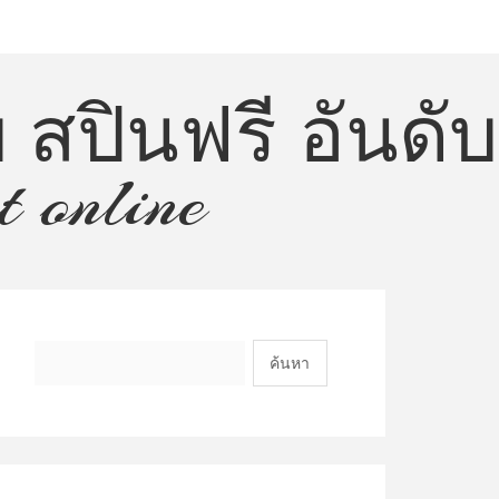
สปินฟรี อันดับ
t online
ค้นหา
สำหรับ: