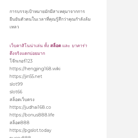
การบรรลุเป้าหมายมักมีสาเหตุมาจากการ
ยืนยันตัวตนในเวลาที่คุณรู้สึกว่าคุณกำลังล้ม
เหลว
เว็บคาสิโนน่าเล่น ทั้ง
สล็อต
และ
บาคาร่า
ตึงจริงแตกบ่อยมาก
โจ๊กเกอร์123
https://hengjing168.wiki
https://jin55.net
slot99
slot66
สล็อตเว็บตรง
https://judhai168.co
https://bonus888.life
สล็อต888
https://pgslot.today