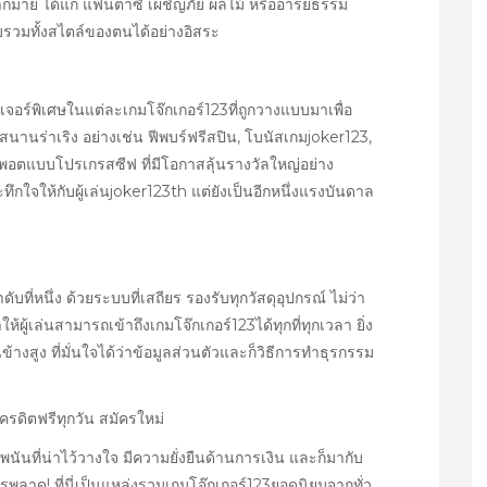
่มากมาย ได้แก่ แฟนตาซี เผชิญภัย ผลไม้ หรืออารยธรรม
รวมทั้งสไตล์ของตนได้อย่างอิสระ
ฟีเจอร์พิเศษในแต่ละเกมโจ๊กเกอร์123ที่ถูกวางแบบมาเพื่อ
านร่าเริง อย่างเช่น ฟีพบร์ฟรีสปิน, โบนัสเกมjoker123,
คพอตแบบโปรเกรสซีฟ ที่มีโอกาสลุ้นรางวัลใหญ่อย่าง
ทึกใจให้กับผู้เล่นjoker123th แต่ยังเป็นอีกหนึ่งแรงบันดาล
ที่หนึ่ง ด้วยระบบที่เสถียร รองรับทุกวัสดุอุปกรณ์ ไม่ว่า
ผู้เล่นสามารถเข้าถึงเกมโจ๊กเกอร์123ได้ทุกที่ทุกเวลา ยิ่ง
างสูง ที่มั่นใจได้ว่าข้อมูลส่วนตัวและก็วิธีการทำธุรกรรม
รดิตฟรีทุกวัน สมัครใหม่
นันที่น่าไว้วางใจ มีความยั่งยืนด้านการเงิน และก็มากับ
รพลาด! ที่นี่เป็นแหล่งรวมเกมโจ๊กเกอร์123ยอดนิยมจากทั่ว