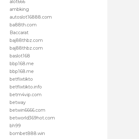
alot666
ambking
autoslot16888.com
ba88th.com
Baccarat
baj88thbz.com
baj88thbz.com
baslot168
bbp168.me
bbp168.me
betflixtikto
betflixtikto.info
betm4vip.com
betway
betwin6666.com
betworld369hot.com
bh99
bombet888.win