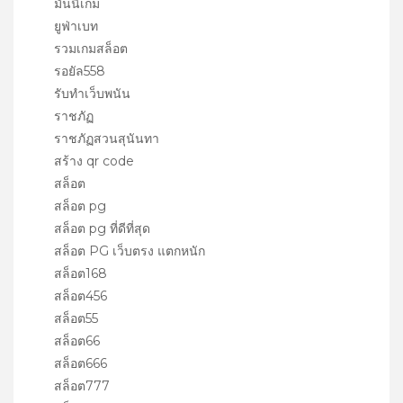
มันนี่เกม
ยูฟ่าเบท
รวมเกมสล็อต
รอยัล558
รับทำเว็บพนัน
ราชภัฏ
ราชภัฏสวนสุนันทา
สร้าง qr code
สล็อต
สล็อต pg
สล็อต pg ที่ดีที่สุด
สล็อต PG เว็บตรง แตกหนัก
สล็อต168
สล็อต456
สล็อต55
สล็อต66
สล็อต666
สล็อต777