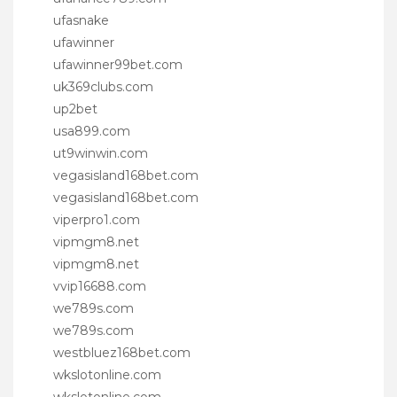
ufasnake
ufawinner
ufawinner99bet.com
uk369clubs.com
up2bet
usa899.com
ut9winwin.com
vegasisland168bet.com
vegasisland168bet.com
viperpro1.com
vipmgm8.net
vipmgm8.net
vvip16688.com
we789s.com
we789s.com
westbluez168bet.com
wkslotonline.com