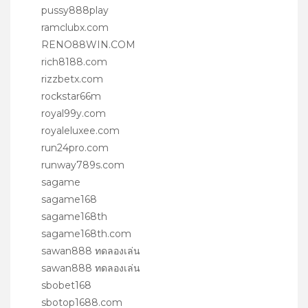
pussy888play
ramclubx.com
RENO88WIN.COM
rich8188.com
rizzbetx.com
rockstar66m
royal99y.com
royaleluxee.com
run24pro.com
runway789s.com
sagame
sagame168
sagame168th
sagame168th.com
sawan888 ทดลองเล่น
sawan888 ทดลองเล่น
sbobet168
sbotop1688.com