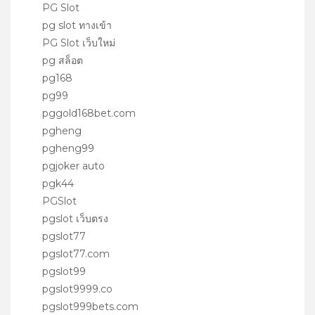
PG Slot
pg slot ทางเข้า
PG Slot เว็บใหม่
pg สล็อต
pg168
pg99
pggold168bet.com
pgheng
pgheng99
pgjoker auto
pgk44
PGSlot
pgslot เว็บตรง
pgslot77
pgslot77.com
pgslot99
pgslot9999.co
pgslot999bets.com