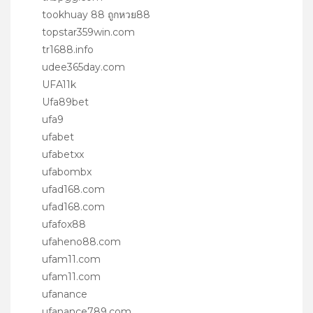
tookhuay 88 ถูกหวย88
topstar359win.com
tr1688.info
udee365day.com
UFA11k
Ufa89bet
ufa9
ufabet
ufabetxx
ufabombx
ufad168.com
ufad168.com
ufafox88
ufaheno88.com
ufam11.com
ufam11.com
ufanance
ufanance789.com