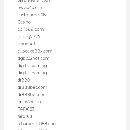
brazil999 ทางเข้า
bwvip4.com
cashgame168
Casino
cc11388.com
chang7777
cloudbet
cupcake88x.com
dgb222hot.com
digital learning
digital learning
dr888
dr888bet.com
dr888bet.com
enjoy24.fun
FAFA123
faro168
fcharoenkit168.com