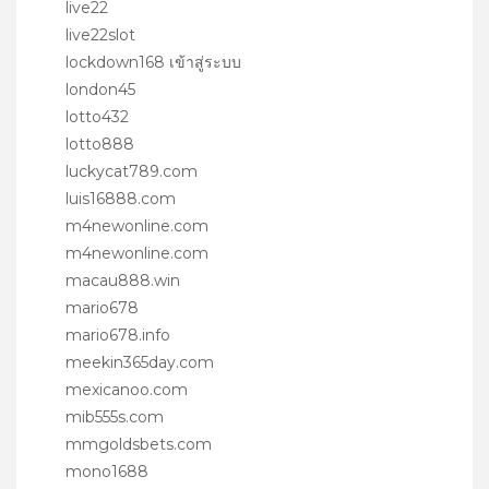
live22
live22slot
lockdown168 เข้าสู่ระบบ
london45
lotto432
lotto888
luckycat789.com
luis16888.com
m4newonline.com
m4newonline.com
macau888.win
mario678
mario678.info
meekin365day.com
mexicanoo.com
mib555s.com
mmgoldsbets.com
mono1688