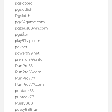
pgslotceo
pgslotfish
Pgslotth
pgx62game.com
pgzeus88win.com
pgสล็อต
play97vip.com
pokbet
power999.net
premium66.info
PunPro66
PunPro66.com
PunPro777
PunPro777.com
puntaek66
puntaek77
Pussy888
pussy888fun