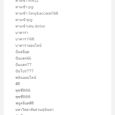
ทางเข้า live22
ทางเข้า pg
ทางเข้า Sexybaccarat168
ทางเข้าpg
ทางเข้าเล่น slotxo
บาคาร่า
บาคาร่า168
บาคาร่าออนไลน์
ปั่นสล็อต
ปั่นแตก66
ปั่นแตก77
ปันโปร777
พนันออนไลน์
พีจี
พุชชี่888
พุซซี่888
ฟลูสล็อตพีจี
มหาวิทยาลัยสวนสุนันทา