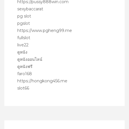
https://pussy888win.com
sexybaccarat
pg slot
pgslot
https://www.pgheng99.me
fullslot
live22
ดูหนัง
ดูหนังออนไลน์
ดูหนังฟรี
faro168
https://hongkong456.me
slot66