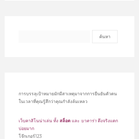
ค้นหา
สำหรับ:
การบรรลุเป้าหมายมักมีสาเหตุมาจากการยืนยันตัวตน
ในเวลาที่คุณรู้สึกว่าคุณกำลังล้มเหลว
เว็บคาสิโนน่าเล่น ทั้ง
สล็อต
และ
บาคาร่า
ตึงจริงแตก
บ่อยมาก
โจ๊กเกอร์123