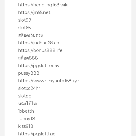
https://hengjing168.wiki
https://jin55.net
slot99
slot66
สล็อตเว็บตรง
https://judhai168.co
https://bonus888.life
สล็อต888
https://pgslot.today
pussy888
https://www.sexyauto168.xyz
slotxo24hr
slotpg
หนังโป๊ไทย
1xbetth
funny18
kiss918
https://pgslotth.io