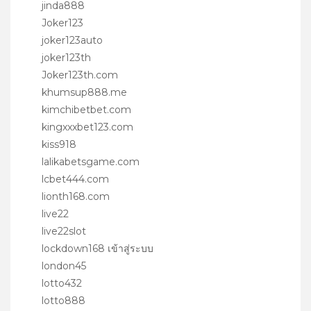
jinda888
Joker123
joker123auto
joker123th
Joker123th.com
khumsup888.me
kimchibetbet.com
kingxxxbet123.com
kiss918
lalikabetsgame.com
lcbet444.com
lionth168.com
live22
live22slot
lockdown168 เข้าสู่ระบบ
london45
lotto432
lotto888