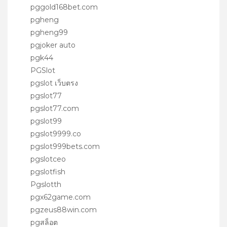
pggold168bet.com
pgheng
pgheng99
pgjoker auto
pgk44
PGSlot
pgslot เว็บตรง
pgslot77
pgslot77.com
pgslot99
pgslot9999.co
pgslot999bets.com
pgslotceo
pgslotfish
Pgslotth
pgx62game.com
pgzeus88win.com
pgสล็อต