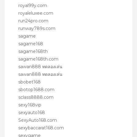
royal99y.com
royaleluxee.com
run24pro.com
runway789s.com
sagame
sagame168
sagame168th
sagame168th.com
sawan888 ทดลองเล่น
sawan888 ทดลองเล่น
sbobet168
sbotop1688.com
sclass8888.com
sexy168vip
sexyauto168
SexyAuto168.com
sexybaccarat168.com
sexygame