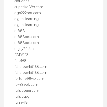
cloudbet
cupcake88x.com
dgb222hot.com
digital learning
digital learning
dr888
dr888bet.com
dr888bet.com
enjoy24.fun
FAFA123
faro168
fcharoenkit168.com
fcharoenkit168.com
fortune99vip.com
fox689ok.com
fullsloteiei.com
fullslotpg
funny18