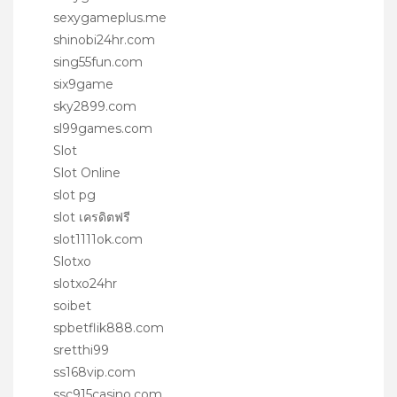
sexygameplus.me
shinobi24hr.com
sing55fun.com
six9game
sky2899.com
sl99games.com
Slot
Slot Online
slot pg
slot เครดิตฟรี
slot1111ok.com
Slotxo
slotxo24hr
soibet
spbetflik888.com
sretthi99
ss168vip.com
ssc915casino.com