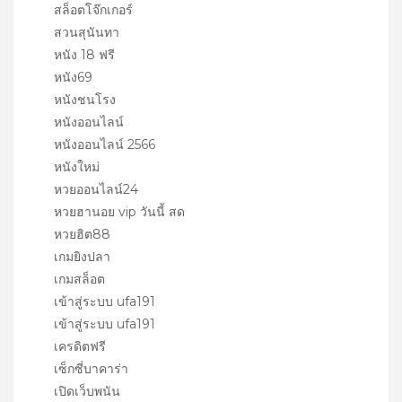
สล็อตโจ๊กเกอร์
สวนสุนันทา
หนัง 18 ฟรี
หนัง69
หนังชนโรง
หนังออนไลน์
หนังออนไลน์ 2566
หนังใหม่
หวยออนไลน์24
หวยฮานอย vip วันนี้ สด
หวยฮิต88
เกมยิงปลา
เกมสล็อต
เข้าสู่ระบบ ufa191
เข้าสู่ระบบ ufa191
เครดิตฟรี
เซ็กซี่บาคาร่า
เปิดเว็บพนัน