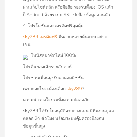
ผ่านเว็บไซต์หลัก หรือมือถือ รองรับทั้งยัง iOS แล้ว
ก็ Android ด้วยระบบ SSL ปกป้องข้อมูลส่วนตัว
4. โปรโมชั่นและเครดิตฟรีสุดคุ้ม
sky289 เครดิตฟรี
มีหลากหลายต้นแบบ อย่าง
เช่น:
โบนัสสมาชิกใหม่ 100%
โปรคืนยอดเสียรายสัปดาห์
โปรชวนเพื่อนฝูงรับค่าคอมมิชชั่น
เพราะอะไรจะต้องเลือก
sky289
?
ความน่าวางใจรวมทั้งความปลอดภัย
sky289 ได้รับใบอนุมัติจากต่างแดน มีทีมงานดูแล
ตลอด 24 ชั่วโมง พร้อมระบบคุ้มครองป้องกัน
ข้อมูลชั้นสูง