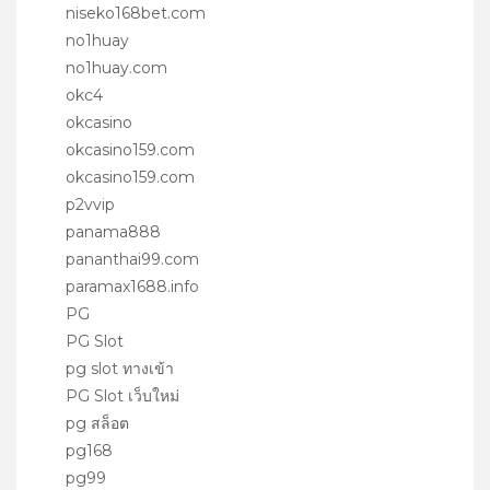
niseko168bet.com
no1huay
no1huay.com
okc4
okcasino
okcasino159.com
okcasino159.com
p2vvip
panama888
pananthai99.com
paramax1688.info
PG
PG Slot
pg slot ทางเข้า
PG Slot เว็บใหม่
pg สล็อต
pg168
pg99