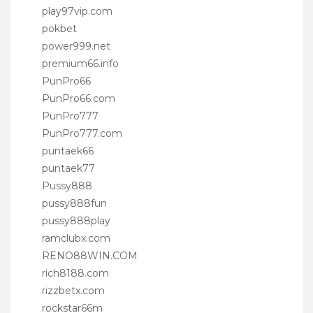
play97vip.com
pokbet
power999.net
premium66.info
PunPro66
PunPro66.com
PunPro777
PunPro777.com
puntaek66
puntaek77
Pussy888
pussy888fun
pussy888play
ramclubx.com
RENO88WIN.COM
rich8188.com
rizzbetx.com
rockstar66m