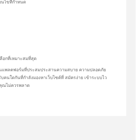
่อนไขที่กำหนด
ือกที่เหมาะสมที่สุด
้นเป็นแพลตฟอร์มที่ประสมประสานความสบาย ความปลอดภัย
นใดกันที่กำลังมองหาเว็บไซต์ที่ สมัครง่าย เข้าระบบไว
ี่คุณไม่ควรพลาด