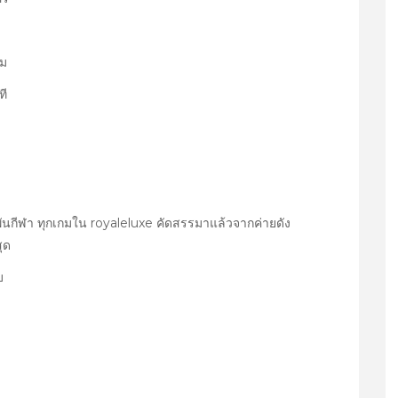
็ม
ที
พันกีฬา ทุกเกมใน royaleluxe คัดสรรมาแล้วจากค่ายดัง
ุด
บ