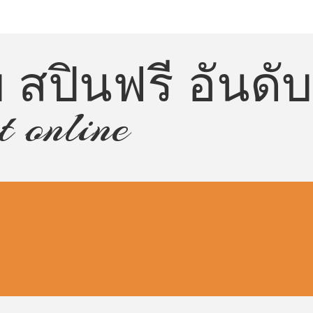
สปินฟรี อันดับ
t online