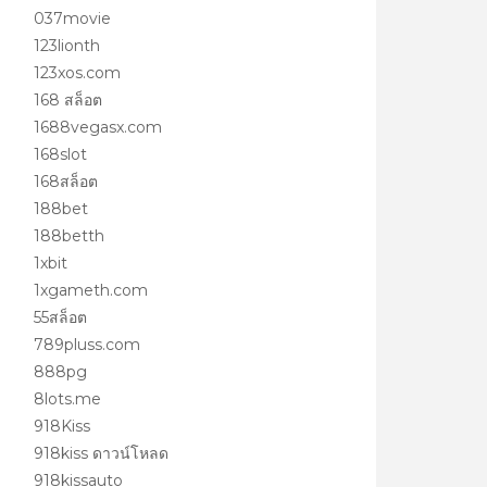
037movie
123lionth
123xos.com
168 สล็อต
1688vegasx.com
168slot
168สล็อต
188bet
188betth
1xbit
1xgameth.com
55สล็อต
789pluss.com
888pg
8lots.me
918Kiss
918kiss ดาวน์โหลด
918kissauto