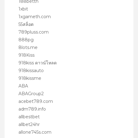
188betth
1xbit
1xgameth.com
55สล็อต
789pluss.com
888pg
8lots.me
918Kiss
918kiss ดาวน์โหลด
918kissauto
918kissme
ABA
ABAGroup2
acebet789.com
adm789.info
allbestbet
allbet24hr
allone745s.com