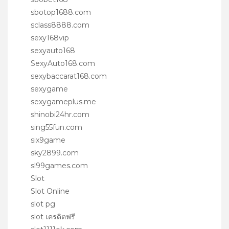
sbotop1688.com
sclass8888.com
sexy168vip
sexyauto168
SexyAuto168.com
sexybaccarat168.com
sexygame
sexygameplus.me
shinobi24hr.com
sing55fun.com
six9game
sky2899.com
sl99games.com
Slot
Slot Online
slot pg
slot เครดิตฟรี