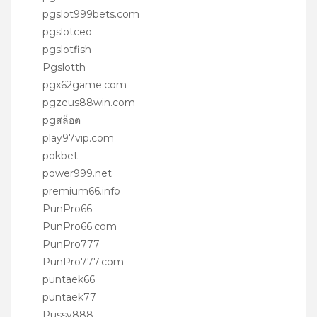
pgslot999bets.com
pgslotceo
pgslotfish
Pgslotth
pgx62game.com
pgzeus88win.com
pgสล็อต
play97vip.com
pokbet
power999.net
premium66.info
PunPro66
PunPro66.com
PunPro777
PunPro777.com
puntaek66
puntaek77
Pussy888