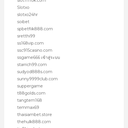
slot1111ok.com
Slotxo
slotxo24hr
soibet
spbetflik888.com
sretthi99
ss168vip.com
ssc915casino.com
ssgame666 เข้าสู่ระบบ
starrich99.com
sudyod888s.com
sunny9999club.com
suppergame
t88golds.com
tangtem168
temmax69
thaisiambet.store
thehulk888.com