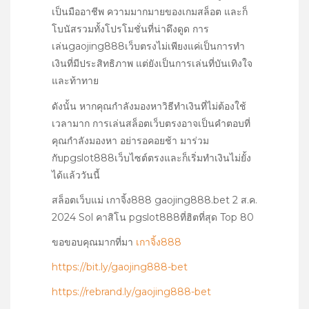
เป็นมืออาชีพ ความมากมายของเกมสล็อต และก็
โบนัสรวมทั้งโปรโมชั่นที่น่าดึงดูด การ
เล่นgaojing888เว็บตรงไม่เพียงแค่เป็นการทำ
เงินที่มีประสิทธิภาพ แต่ยังเป็นการเล่นที่บันเทิงใจ
และท้าทาย
ดังนั้น หากคุณกำลังมองหาวิธีทำเงินที่ไม่ต้องใช้
เวลามาก การเล่นสล็อตเว็บตรงอาจเป็นคำตอบที่
คุณกำลังมองหา อย่ารอคอยช้า มาร่วม
กับpgslot888เว็บไซต์ตรงและก็เริ่มทำเงินไม่ยั้ง
ได้แล้ววันนี้
สล็อตเว็บแม่ เกาจิ้ง888 gaojing888.bet 2 ส.ค.
2024 Sol คาสิโน pgslot888ที่ฮิตที่สุด Top 80
ขอขอบคุณมากที่มา
เกาจิ้ง888
https://bit.ly/gaojing888-bet
https://rebrand.ly/gaojing888-bet