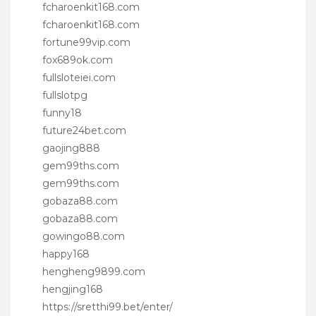
fcharoenkit168.com
fcharoenkit168.com
fortune99vip.com
fox689ok.com
fullsloteiei.com
fullslotpg
funny18
future24bet.com
gaojing888
gem99ths.com
gem99ths.com
gobaza88.com
gobaza88.com
gowingo88.com
happy168
hengheng9899.com
hengjing168
https://sretthi99.bet/enter/