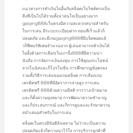
แนวทางการทำเงินไม่อั้นกับสล็อตเว็บไซต์ตรงเป็น
สิ่งที่เป็นไปได้รวมทั้งน่าสนใจเป็นอย่างมาก
gaojing888เว็บตรงมีความสะดวกสบายสำหรับ
ในการเล่น มีระบบระเบียบฝาก-ถอนที่เร็วแล้วก็
ปลอดภัย และมีเกมgaojing888ที่มีแจ็คพอตแล้
วก็ฟีพบร์พิเศษจำนวนมาก ผู้เล่นสามารถทำเงินได้
ไม่ยั้งด้วยการเลือกเว็บเกาจิ้ง888ที่มีความน่า
นับถือ การจัดการเงินลงทุน การใช้คุณประโยชน์
จากโบนัสและก็โปรโมชั่น การศึกษากฎข้อตกลง
รวมทั้งวิธีการเล่นของเกมสล็อต การเลือกเกม
เครดิตฟรี 888ที่มีอัตราการจ่ายสูง การเล่น
เครดิตฟรี 888ด้วยความมีสติ การวางเป้าหมาย
และก็ตั้งความมุ่งหมาย การพัฒนาความชำนาญ
และก็ประสบการณ์ และก็การดูแลและรักษาความ
สม่ำเสมอสำหรับในการเล่น
สล็อตเว็บตรงมีข้อดีล้นหลาม ไม่ว่าจะเป็นความ
ปลอดภัยแล้วก็ความน่าไว้ใจ การบริการลูกค้าที่