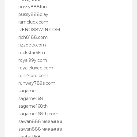
pussy888fun
pussy888play
ramclubx.com
RENO88WIN.COM
rich8188.com
rizzbetx.com
rockstar66m
royal99y.com
royaleluxee.com
run24pro.com
runway789s.com
sagame
sagame168
sagame168th
sagame168th.com
sawan888 ทดลองเล่น
sawan888 ทดลองเล่น
sbobet168