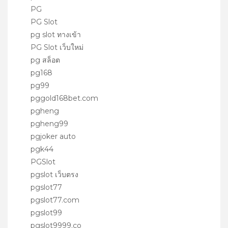
PG
PG Slot
pg slot ทางเข้า
PG Slot เว็บใหม่
pg สล็อต
pg168
pg99
pggold168bet.com
pgheng
pgheng99
pgjoker auto
pgk44
PGSlot
pgslot เว็บตรง
pgslot77
pgslot77.com
pgslot99
pgslot9999.co