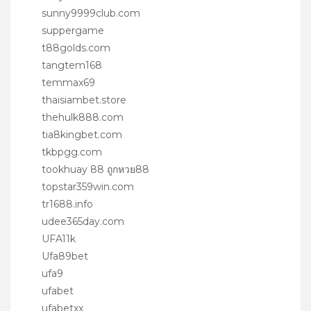
sunny9999club.com
suppergame
t88golds.com
tangtem168
temmax69
thaisiambet.store
thehulk888.com
tia8kingbet.com
tkbpgg.com
tookhuay 88 ถูกหวย88
topstar359win.com
tr1688.info
udee365day.com
UFA11k
Ufa89bet
ufa9
ufabet
ufabetxx