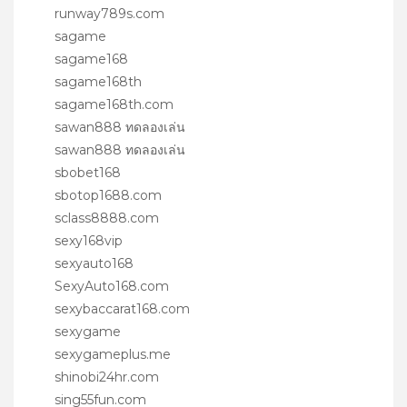
runway789s.com
sagame
sagame168
sagame168th
sagame168th.com
sawan888 ทดลองเล่น
sawan888 ทดลองเล่น
sbobet168
sbotop1688.com
sclass8888.com
sexy168vip
sexyauto168
SexyAuto168.com
sexybaccarat168.com
sexygame
sexygameplus.me
shinobi24hr.com
sing55fun.com