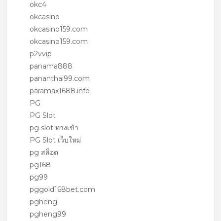
okc4
okcasino
okcasino159.com
okcasino159.com
p2vvip
panama888
pananthai99.com
paramax1688.info
PG
PG Slot
pg slot ทางเข้า
PG Slot เว็บใหม่
pg สล็อต
pg168
pg99
pggold168bet.com
pgheng
pgheng99