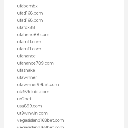
ufabombx
ufad168.com
ufad168.com
ufafox88
ufaheno88.com
ufam11.com
ufam11.com
ufanance
ufanance789.com
ufasnake
ufawinner
ufawinner99bet.com
uk369clubs.com
up2bet
usa899.com
ut9winwin.com
vegasisland168bet.com
vegasisland168bet.com