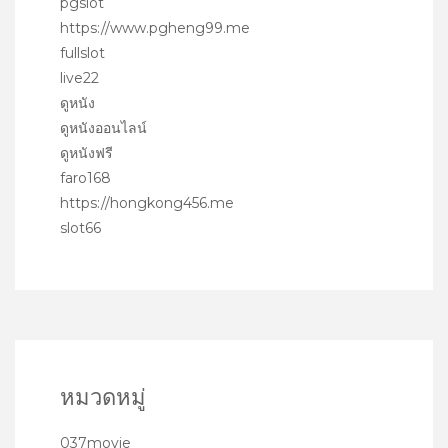
pgslot
https://www.pgheng99.me
fullslot
live22
ดูหนัง
ดูหนังออนไลน์
ดูหนังฟรี
faro168
https://hongkong456.me
slot66
หมวดหมู่
037movie