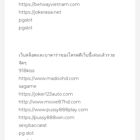
https://betwayvietnam.com
https://jokerasia.net
pgslot
pgslot
เว็บสล็อตและบาคาร่าของโครตดีเว็บนี้เล่นแล้วรวย
จัดๆ
918kiss
https://www.madoohd.com
sagame
https://joker123auto.com
http://www.movie87hd.com
https://www.pussy888play.com
https://pussy888win.com
sexybaccarat
pg slot