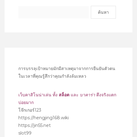
ค้นหา
สำหรับ:
การบรรลุเป้าหมายมักมีสาเหตุมาจากการยืนยันตัวตน
ในเวลาที่คุณรู้สึกว่าคุณกำลังล้มเหลว
เว็บคาสิโนน่าเล่น ทั้ง
สล็อต
และ
บาคาร่า
ตึงจริงแตก
บ่อยมาก
โจ๊กเกอร์123
https://hengjing168.wiki
https://jin55.net
slot99