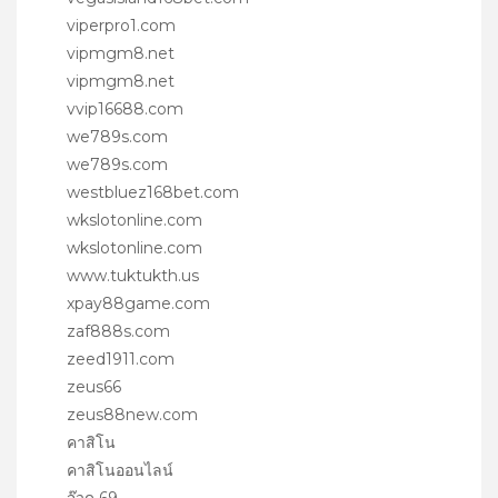
viperpro1.com
vipmgm8.net
vipmgm8.net
vvip16688.com
we789s.com
we789s.com
westbluez168bet.com
wkslotonline.com
wkslotonline.com
www.tuktukth.us
xpay88game.com
zaf888s.com
zeed1911.com
zeus66
zeus88new.com
คาสิโน
คาสิโนออนไลน์
จ๊วด 69