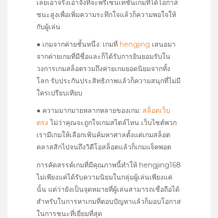
เลยเอาจริงเอาจังที่จะพรีเซนเทชั่นเกมที่ได้โอกาส
ชนะสูงเพื่อเพิ่มความระทึกใจแล้วก็ความพอใจให้
กับผู้เล่น
● เกมจากค่ายชั้นหนึ่ง: เกมที่
hengjing
เสนอมา
จากค่ายเกมที่มีชื่อและก็ได้รับการยินยอมรับใน
วงการเกมสล็อตรวมถึงค่ายเกมยอดนิยมจากทั้ง
โลก รับประกันประสิทธิภาพแล้วก็ความสนุกที่ไม่มี
ใครเปรียบเทียบ
● ความมากมายหลากหลายของเกม:
สล็อตเว็บ
ตรง
ไม่ว่าคุณจะถูกใจเกมสไตล์ไหน เว็บไซต์พวก
เรามีเกมให้เลือกเฟ้นค์มหาศาลตั้งแต่เกมสล็อต
คลาสสิกไปจนถึงวิดีโอสล็อตแล้วก็เกมแจ็คพอต
การคัดสรรค์เกมที่มีคุณภาพนี้ทำให้ hengjing168
ไม่เพียงแค่ได้รับความนิยมในกลุ่มผู้เล่นเพียงแค่
นั้น แต่ว่ายังเป็นจุดหมายที่ผู้เล่นสามารถเชื่อถือได้
สำหรับในการหาเกมที่ตอบปัญหาแล้วก็มอบโอกาส
ในการชนะที่เยี่ยมที่สุด