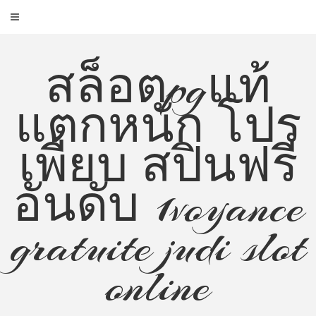
Skip
to
content
สล็อตpgแท้
แตกหนัก โปร
เพียบ สปินฟรี
อันดับ 1voyance
gratuite judi slot
online