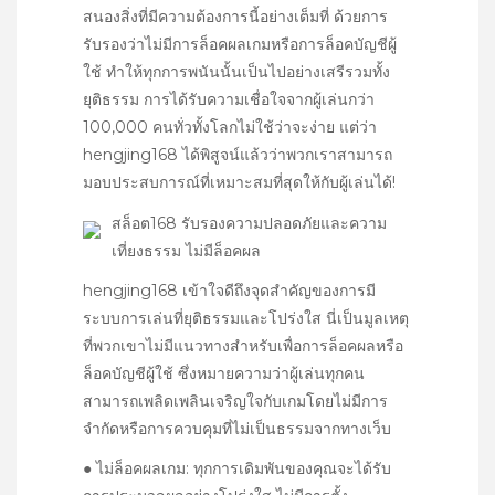
สนองสิ่งที่มีความต้องการนี้อย่างเต็มที่ ด้วยการ
รับรองว่าไม่มีการล็อคผลเกมหรือการล็อคบัญชีผู้
ใช้ ทำให้ทุกการพนันนั้นเป็นไปอย่างเสรีรวมทั้ง
ยุติธรรม การได้รับความเชื่อใจจากผู้เล่นกว่า
100,000 คนทั่วทั้งโลกไม่ใช้ว่าจะง่าย แต่ว่า
hengjing168 ได้พิสูจน์แล้วว่าพวกเราสามารถ
มอบประสบการณ์ที่เหมาะสมที่สุดให้กับผู้เล่นได้!
สล็อต168 รับรองความปลอดภัยและความ
เที่ยงธรรม ไม่มีล็อคผล
hengjing168 เข้าใจดีถึงจุดสำคัญของการมี
ระบบการเล่นที่ยุติธรรมและโปร่งใส นี่เป็นมูลเหตุ
ที่พวกเขาไม่มีแนวทางสำหรับเพื่อการล็อคผลหรือ
ล็อคบัญชีผู้ใช้ ซึ่งหมายความว่าผู้เล่นทุกคน
สามารถเพลิดเพลินเจริญใจกับเกมโดยไม่มีการ
จำกัดหรือการควบคุมที่ไม่เป็นธรรมจากทางเว็บ
● ไม่ล็อคผลเกม: ทุกการเดิมพันของคุณจะได้รับ