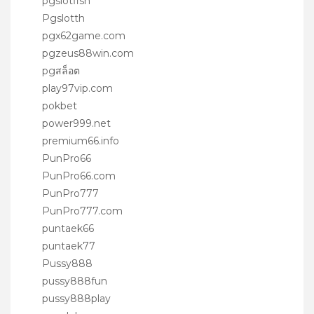
pgslotfish
Pgslotth
pgx62game.com
pgzeus88win.com
pgสล็อต
play97vip.com
pokbet
power999.net
premium66.info
PunPro66
PunPro66.com
PunPro777
PunPro777.com
puntaek66
puntaek77
Pussy888
pussy888fun
pussy888play