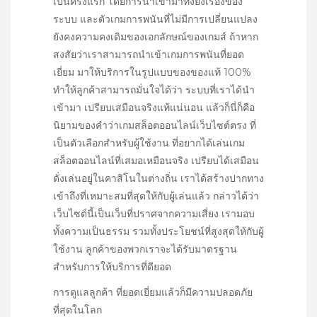
เป็นครั้งแรก โดยการนำเข้ามาทั้งยังเรื่องของ
ระบบ และตัวเกมการพนันที่ไม่มีการเปลี่ยนแปลง
ยังคงความคงเดิมของเอกลักษณ์ของเกมส์ ถ้าหาก
สงสัยว่าเราสามารถนำเข้าเกมการพนันที่ยอด
เยี่ยม มาให้บริการในรูปแบบของของแท้ 100%
ทำให้ลูกค้าสามารถมั่นใจได้ว่า ระบบที่เราได้นำ
เข้ามา เปรียบเสมือนจริงแท้แน่นอน แล้วก็นี่ก็คือ
นิยามของคำว่าเกมสล็อตออนไลน์เว็บไซต์ตรง ที่
เป็นตัวเลือกสำหรับผู้ใช้งาน ที่อยากได้เล่นเกม
สล็อตออนไลน์ที่เสมอเหมือนจริง เปรียบได้เสมือน
ดั่งเล่นอยู่ในคาสิโนในต่างถิ่น เราได้สร้างปากทาง
เข้าถึงที่เหมาะสมที่สุดให้กับผู้เล่นแล้ว กล่าวได้ว่า
เว็บไซต์นี้เป็นเว็บที่ปราศจากความเสี่ยง เรามอบ
ทั้งความเป็นธรรม รวมทั้งประโยชน์ที่สูงสุดให้กับผู้
ใช้งาน ลูกค้าของพวกเราจะได้รับมาตรฐาน
สำหรับการให้บริการที่ดียอด
การดูแลลูกค้า ที่ยอดเยี่ยมแล้วก็มีความปลอดภัย
ที่สุดในโลก