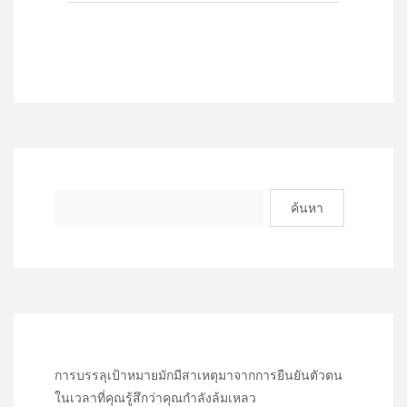
ค้นหา
สำหรับ:
การบรรลุเป้าหมายมักมีสาเหตุมาจากการยืนยันตัวตน
ในเวลาที่คุณรู้สึกว่าคุณกำลังล้มเหลว