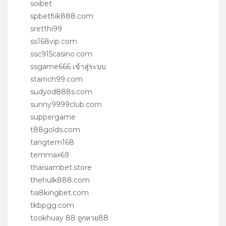
soibet
spbetflik888.com
sretthi99
ss168vip.com
ssc915casino.com
ssgame666 เข้าสู่ระบบ
starrich99.com
sudyod888s.com
sunny9999club.com
suppergame
t88golds.com
tangtem168
temmax69
thaisiambet.store
thehulk888.com
tia8kingbet.com
tkbpgg.com
tookhuay 88 ถูกหวย88