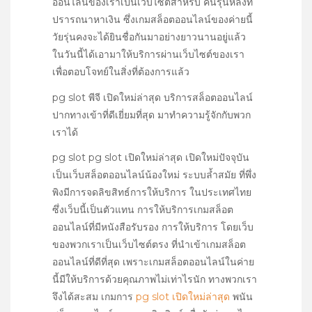
ออนไลน์ของเราเป็นเว็บไซต์สำหรับ คนรุ่นหลังที่
ปรารถนาหาเงิน ซึ่งเกมสล็อตออนไลน์ของค่ายนี้
วัยรุ่นคงจะได้ยินชื่อกันมาอย่างยาวนานอยู่แล้ว
ในวันนี้ได้เอามาให้บริการผ่านเว็บไซต์ของเรา
เพื่อตอบโจทย์ในสิ่งที่ต้องการแล้ว
pg slot พีจี เปิดใหม่ล่าสุด บริการสล็อตออนไลน์
ปากทางเข้าที่ดีเยี่ยมที่สุด มาทำความรู้จักกับพวก
เราได้
pg slot pg slot เปิดใหม่ล่าสุด เปิดใหม่ปัจจุบัน
เป็นเว็บสล็อตออนไลน์น้องใหม่ ระบบล้ำสมัย ที่พึ่ง
พิงมีการจดลิขสิทธ์การให้บริการ ในประเทศไทย
ซึ่งเว็บนี้เป็นตัวแทน การให้บริการเกมสล็อต
ออนไลน์ที่มีหนังสือรับรอง การให้บริการ โดยเว็บ
ของพวกเราเป็นเว็บไซต์ตรง ที่นำเข้าเกมสล็อต
ออนไลน์ที่ดีที่สุด เพราะเกมสล็อตออนไลน์ในค่าย
นี้มีให้บริการด้วยคุณภาพไม่เท่าไรนัก ทางพวกเรา
จึงได้สะสม เกมการ
pg slot เปิดใหม่ล่าสุด
พนัน