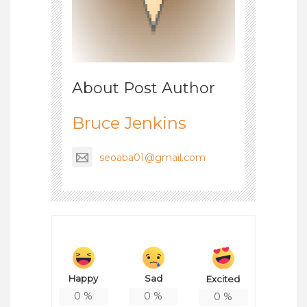
About Post Author
Bruce Jenkins
seoaba01@gmail.com
Happy
Sad
Excited
0
%
0
%
0
%