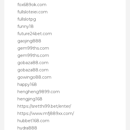
fox689ok.com
fullsloteiei.com
fullslotpg
funny18
future24bet.com
gaojing888
gem99ths.com
gem99ths.com
gobaza88.com
gobaza88.com
gowingo88.com
happy168
hengheng9899.com
hengjing168
https://sretthi99.bet/enter/
https://www.mfj889xx.com/
hubbet168.com
hydra888