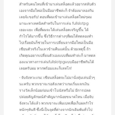
สำหรับคนไหนที่เข้ามาเล่นสล็อตแล้วอยากสลับตัว
เองจากมือใหม่เป็นมืออาชีพล่ะก็ จำต้องมาลองกัน
เลยจ้ะขอรับ! ตอนที่ผมเข้ามาเล่นสล็อตใหม่ๆผม
มานะหาเทคนิคสำหรับในการเล่น fullslotpg
เยอะแยะ เพื่อที่ผมจะได้เล่นสล็อตเจริญขึ้น ได้
กำไรได้มากขึ้น ซึ่งวิธีการต่างๆที่ผมได้ทดลองทำ
ไปเรื่อยมันก็ช่วยในการเปลี่ยนจากมือใหม่เป็นมือ
เซียนตัวจริงในเลวข้ามคืนแค่นั้น ด้วยเหตุนี้ ถ้า
เกิดคุณอยากเปลี่ยนตัวเองแบบที่ผมทำล่ะก็ มาทดล
องแนวทางการเล่นfullslotpgแบบมืออาชีพกันได้
เลยครับผม หากพร้อมและก็เลทโก!
• จับจังหวะเกม: เซียนสล็อตจะไม่มานั่งสุ่มเล่นมั่วๆ
นะครับ พวกเขาจะรอสังเกตว่าเกมเริ่มแจกเงิน
รางวัลเล็กน้อยก่อนเข้าโบนัสหรือไม่ มีการปลด
ปล่อยสัญลักษณ์สำคัญมากน้อยขนาดไหน เมื่อจับ
จังหวะได้แล้ว พวกเขาจะเพิ่มเบทเพื่อเก็บผลกำไร
หนักๆทันที ซึ่งนี่เป็นจุดที่ต่างจากนักเดิมพันทั่วไป