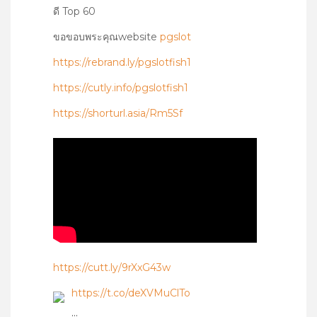
ดี Top 60
ขอขอบพระคุณwebsite
pgslot
https://rebrand.ly/pgslotfish1
https://cutly.info/pgslotfish1
https://shorturl.asia/Rm5Sf
https://cutt.ly/9rXxG43w
https://t.co/deXVMuClTo
…