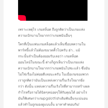
เพราะเหตุไร เกมสล็อต ถึงถูกคิดว่าเป็นเกมแห่ง
ความเบิกบานใจมากกว่าเกมพนันอื่นๆ
ใครที่เป็นแฟนเกมสล็อตแล้วเห็นชื่อบทความใน
พาร์ทนี้แล้วไม่ต้องขมวดคิ้วไปครับ ฮ่า… แม้
กระนั้นจำเป็นต้องยอมรับเลยว่า เกมสล็อต
ออนไลน์ในขณะนี้ ต่างก็ถูกเห็นว่าเป็นเกมแห่ง
ความเบิกบานใจมากกว่าเกมพนันไปซะแล้ว ซึ่งมัน
ไม่ใช่เรื่องไม่ค่อยดีเลยนะครับ ในเมื่อเกมของพวก
เราถูกคิดว่ามันเป็นแหล่งความรื่นเริงใจมากยิ่ง
กว่า ดังนั้น แหล่งความรื่นเริงใจที่สามารถสร้างผล
กำไรหรือรายได้นิดๆหน่อยๆให้กับคุณได้ อย่างไร
มันก็พิเศษกว่าเกมpgslotfishเดิมพันอื่นๆแน่นอน
แล้วทำไมถูกมองดูแบบงั้น มาหาคำตอบกัน!