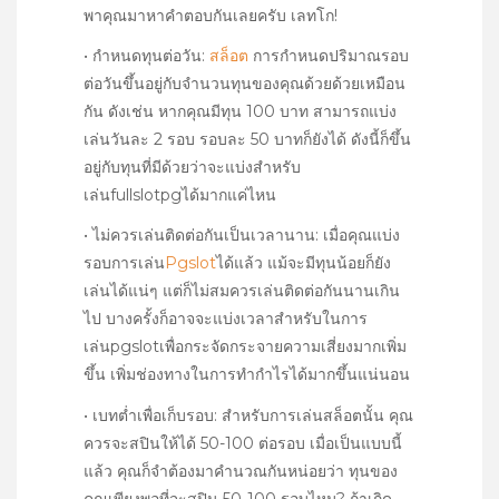
พาคุณมาหาคำตอบกันเลยครับ เลทโก!
• กำหนดทุนต่อวัน:
สล็อต
การกำหนดปริมาณรอบ
ต่อวันขึ้นอยู่กับจำนวนทุนของคุณด้วยด้วยเหมือน
กัน ดังเช่น หากคุณมีทุน 100 บาท สามารถแบ่ง
เล่นวันละ 2 รอบ รอบละ 50 บาทก็ยังได้ ดังนี้ก็ขึ้น
อยู่กับทุนที่มีด้วยว่าจะแบ่งสำหรับ
เล่นfullslotpgได้มากแค่ไหน
• ไม่ควรเล่นติดต่อกันเป็นเวลานาน: เมื่อคุณแบ่ง
รอบการเล่น
Pgslot
ได้แล้ว แม้จะมีทุนน้อยก็ยัง
เล่นได้แน่ๆ แต่ก็ไม่สมควรเล่นติดต่อกันนานเกิน
ไป บางครั้งก็อาจจะแบ่งเวลาสำหรับในการ
เล่นpgslotเพื่อกระจัดกระจายความเสี่ยงมากเพิ่ม
ขึ้น เพิ่มช่องทางในการทำกำไรได้มากขึ้นแน่นอน
• เบทต่ำเพื่อเก็บรอบ: สำหรับการเล่นสล็อตนั้น คุณ
ควรจะสปินให้ได้ 50-100 ต่อรอบ เมื่อเป็นแบบนี้
แล้ว คุณก็จำต้องมาคำนวณกันหน่อยว่า ทุนของ
คุณเพียงพอที่จะสปิน 50-100 รอบไหม? ถ้าเกิด