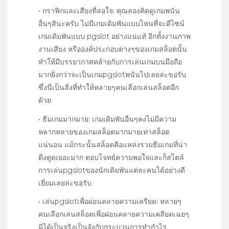
• กราฟิกและเสียงที่ล่อใจ: คุณลองคิดดูเกมพนัน
อื่นๆสินะครับ ไม่มีเกมเดิมพันแบบไหนที่จะดีไซน์
เกมเดิมพันแบบ pgslot อย่างแน่แท้ อีกทั้งงานภาพ
งานเสียง หรือองค์ประกอบต่างๆของเกมสล็อตนั้น
ทำให้มีบรรยากาศคล้ายกับการเล่นเกมบนมือถือ
มากยิ่งกว่าจะเป็นเกมpgslotพนันไปเลยล่ะขอรับ
ซึ่งนี่เป็นสิ่งที่ทำให้หลายๆคนเลือกเล่นสล็อตอีก
ด้วย
• ธีมเกมมากมาย: เกมเดิมพันอื่นๆคงไม่มีความ
หลากหลายของเกมสล็อตมากมายเท่าสล็อต
แน่นอน แม้กระนั้นสล็อตคือแหล่งรวมธีมเกมที่น่า
ดึงดูดเยอะมาก ตอบโจทย์ความพอใจและก็สไตล์
การเล่นpgslotของนักเดิมพันแต่ละคนได้อย่างดี
เยี่ยมเลยล่ะขอรับ
• เล่นpgslotเพื่อผ่อนคลายความเครียด: หลายๆ
คนเลือกเล่นสล็อตเพื่อผ่อนคลายความเคลียดเฉยๆ
มิได้เป็นจริงเป็นจังกับกระบวนการทำกำไร