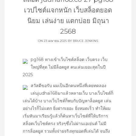
เวปไซต์แจกหนัก เว็บสล็อตยอด
นิยม เล่นง่าย แตกบ่อย มิถุนา
2568
ON 23 เมษายน 2025 BY
BRUCE JENKINS
pg168 ทางเข้าเว็บไซต์สล็อต เว็บตรง เว็บ
ใหญ่ที่สุด ไม่มีล็อคยูส คนเล่นเยอะสุดในปี
2025
สวัสดีขอรับ ผมเป็นอีกคนหนึ่งที่เคยทดลอง
เล่นjudhai168มาแล้วหลายเว็บ บางเว็บไซต์ก็
เล่นได้บ้าง บางเว็บไซต์ก็พบกับปัญหาล็อคยูส เล่น
อย่างไรก็ไม่แตก ยิ่งฝากเยอะ ยิ่งหมดเร็ว ทำให้ผม
เริ่มหันมาเรียนรู้แล้วก็ค้นหาเว็บไซต์ที่ให้บริการ
สล็อตเว็บไซต์ตรง จริงๆซึ่งไม่ผ่านเอเย่นต์ ไม่มี
การล็อคยูส รวมทั้งจ่ายจริงทุกยอดที่เล่นได้ จนถึง