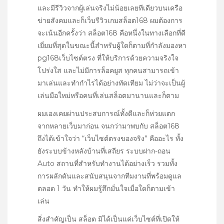
และมีรีวิวจากผู้เล่นจริงไม่น้อยเลยทีเดียวบนเครือ
ข่ายสังคมและก็เว็บรีวิวเกมสล็อต168 ผมต้องการ
จะเน้นอีกครั้งว่า สล็อต168 คือหนึ่งในทางเลือกที่ดี
เยี่ยมที่สุดในขณะนี้สำหรับผู้ใดก็ตามที่กำลังมองหา
pg168เว็บไซต์ตรง ที่ให้บริการด้วยความจริงใจ
โปร่งใส และไม่มีการล็อคยูส ทุกคนสามารถเข้า
มาเล่นและทำกำไรได้อย่างทัดเทียม ไม่ว่าจะเป็นผู้
เล่นมือใหม่หรือคนที่เล่นสล็อตมานานและก็ตาม
ผมเองเคยผ่านประสบการณ์ทั้งดีและก็ห่วยแตก
จากหลายเว็บมาก่อน จนกว่ามาพบกับ สล็อต168
ถึงได้เข้าใจว่า “เว็บไซต์ตรงของจริง” คืออะไร ทั้ง
ยังระบบข้างหลังบ้านที่เสถียร ระบบฝาก-ถอน
Auto สถานที่สำหรับทำงานได้อย่างเร็ว รวมทั้ง
การผลักดันและสนับสนุนจากทีมงานที่พร้อมดูแล
ตลอด 1 วัน ทำให้ผมรู้สึกมั่นใจเมื่อใดก็ตามเข้า
เล่น
สิ่งสำคัญเป็น สล็อต มิได้เป็นแค่เว็บไซต์ที่เปิดให้