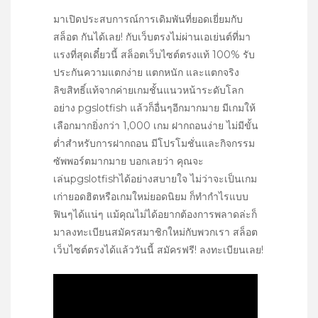
มาเปิดประสบการณ์การเดิมพันที่ยอดเยี่ยมกับ
สล็อต กันได้เลย! กับเว็บตรงไม่ผ่านเอเย่นต์ที่มา
แรงที่สุดเดี๋ยวนี้ สล็อตเว็บไซต์ตรงแท้ 100% รับ
ประกันความแตกง่าย แตกหนัก และแตกจริง
ลิขสิทธิ์แท้จากค่ายเกมชั้นแนวหน้าระดับโลก
อย่าง pgslotfish แล้วก็อื่นๆอีกมากมาย มีเกมให้
เลือกมากยิ่งกว่า 1,000 เกม ฝากถอนง่าย ไม่มีขั้น
ต่ำสำหรับการฝากถอน มีโปรโมชั่นและกิจกรรม
ซัพพอร์ตมากมาย บอกเลยว่า คุณจะ
เล่นpgslotfishได้อย่างสบายใจ ไม่ว่าจะเป็นเกม
เก่ายอดฮิตหรือเกมใหม่ยอดนิยม ก็ทำกำไรแบบ
ฟินๆได้แน่ๆ แม้คุณไม่ได้อยากต้องการพลาดล่ะก็
มาลงทะเบียนสมัครสมาชิกใหม่กับพวกเรา สล็อต
เว็บไซต์ตรงได้แล้ววันนี้ สมัครฟรี! ลงทะเบียนเลย!