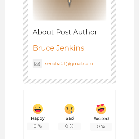
About Post Author
Bruce Jenkins
seoaba01@gmail.com
Happy
Sad
Excited
0
%
0
%
0
%