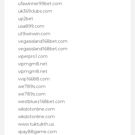
ufawinner99bet.com
uk369clubs.com
up2bet
usa899.com
ut9winwin.com
vegasisland168bet.com
vegasisland168bet.com
viperpro1.com
vipmgm8.net
vipmgm8.net
vvip16688.com
we789s.com
we789s.com
westbluez168bet.com
wkslotonline.com
wkslotonline.com
www.tuktukth.us
xpay88game.com