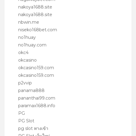
nakoya1688.site
nakoya1688.site
nbwin.me
niseko168bet.com
no1huay
no1huay.com
okc4
okcasino
okcasino159.com
okcasino159.com
p2vvip
panama888
pananthai99.com
paramax1688.info
PG
PG Slot
pg slot ทางเข้า