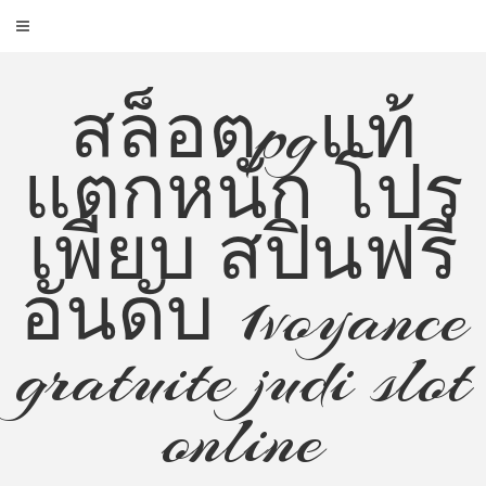
Skip
to
content
สล็อตpgแท้
แตกหนัก โปร
เพียบ สปินฟรี
อันดับ 1voyance
gratuite judi slot
online