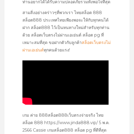
ท่านอยากได้ได้รับความปลอดภัยรวมทั้งพอใจที่สุด
สามสิ่งอย่างคร่าวๆที่พวกเรา ไทยสล็อต 888
สล็อต888 ประเทศไทยเพียงพอจะให้กับทุกคนได้
ฝาก สล็อต888 ไว้เป็นหนทางใหม่สำหรับทุกท่าน
ด้วย สล็อตเว็บตรงไม่ผ่านเอเย่นต์ สล็อต pg ที่
เหมาะสมที่สุด ขอฝากตัวกับลูกค้า
สล็อตเว็บตรงไม่
ผ่านเอเย่นต์
ทุกคนด้วยแรง!
เกม ค่าย 888สล็อต888เว็บตรงจ่ายจริง ไทย
สล็อต 888 https://www.jinda888.vip/ 5 พ.ค.
2566 Cassie เกมสล็อต888 สล็อต pg ที่ดีที่สุด