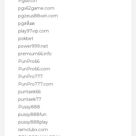
Pgslotth
pgx62game.com
pgzeus88win.com
pgสล็อต
play97vip.com
pokbet
power999.net
premium66.info
PunPro66
PunPro66.com
PunPro777
PunPro777.com
puntaek66
puntaek77
Pussy888
pussy888fun
pussy888play
ramclubx.com