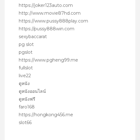
https://joker123auto.com
http://www.movie87hd.com
https://www.pussy888play.com
https://pussy888win.com
sexybaccarat
pg slot
pgslot
https://www.pgheng99.me
fullslot
live22
ดูหนัง
ดูหนังออนไลน์
ดูหนังฟรี
faro168
https://hongkong456.me
slot66