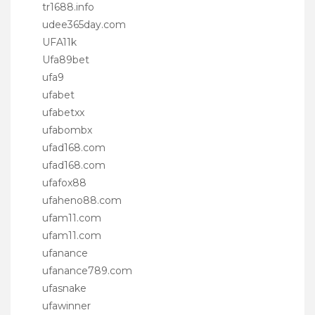
tr1688.info
udee365day.com
UFA11k
Ufa89bet
ufa9
ufabet
ufabetxx
ufabombx
ufad168.com
ufad168.com
ufafox88
ufaheno88.com
ufam11.com
ufam11.com
ufanance
ufanance789.com
ufasnake
ufawinner