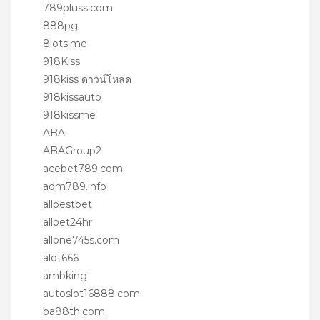
789pluss.com
888pg
8lots.me
918Kiss
918kiss ดาวน์โหลด
918kissauto
918kissme
ABA
ABAGroup2
acebet789.com
adm789.info
allbestbet
allbet24hr
allone745s.com
alot666
ambking
autoslot16888.com
ba88th.com