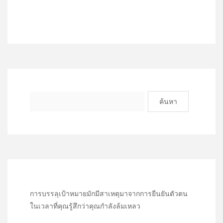
ค้นหา
สำหรับ:
การบรรลุเป้าหมายมักมีสาเหตุมาจากการยืนยันตัวตน
ในเวลาที่คุณรู้สึกว่าคุณกำลังล้มเหลว