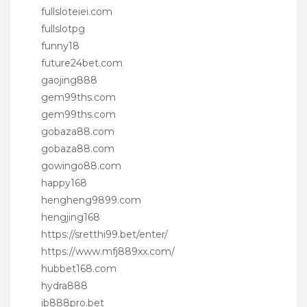
fullsloteiei.com
fullslotpg
funny18
future24bet.com
gaojing888
gem99ths.com
gem99ths.com
gobaza88.com
gobaza88.com
gowingo88.com
happy168
hengheng9899.com
hengjing168
https://sretthi99.bet/enter/
https://www.mfj889xx.com/
hubbet168.com
hydra888
ib888pro.bet