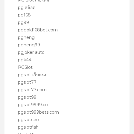
PG Slot เว็บใหม่
pg สล็อต
pg168
pg99
pggold168bet.com
pgheng
pgheng99
pgjoker auto
pgk44
PGSlot
pgslot เว็บตรง
pgslot77
pgslot77.com
pgslot99
pgslot9999.co
pgslot999bets.com
pgslotceo
pgslotfish