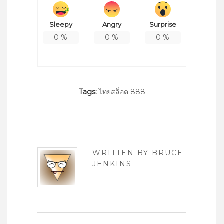
Sleepy
Angry
Surprise
0
%
0
%
0
%
Tags:
ไทยสล็อต 888
WRITTEN BY
BRUCE
JENKINS