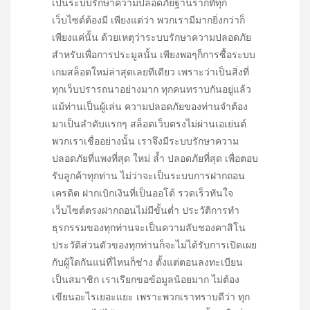
เป็นระบบรักษาความปลอดภัยฐานรากที่ทุก
เว็บไซต์ต้องมี เพียงแต่ว่า พวกเรามีมากยิ่งกว่าก็
เพียงแค่นั้น ด้วยเหตุว่าระบบรักษาความปลอดภัย
สำหรับเพื่อการประมูลนั้น เพียงพอๆก็การซื้อระบบ
เกมสล็อตใหม่ล่าสุดเลยทีเดียว เพราะว่าเป็นสิ่งที่
ทุกเว็บปรารถนาอย่างมาก ทุกคนทราบกันอยู่แล้ว
แม้ท่านเป็นผู้เล่น ความปลอดภัยของท่านจำต้อง
มาเป็นลำดับแรกๆ สล็อตเว็บตรงไม่ผ่านเอเย่นต์
พวกเราเชื่ออย่างนั้น เราจึงมีระบบรักษาความ
ปลอดภัยที่แพงที่สุด ใหม่ ล้ำ ปลอดภัยที่สุด เพื่อตอบ
รับลูกค้าทุกท่าน ไม่ว่าจะเป็นระบบการฝากถอน
เครดิต ฝากเบิกเงินที่เป็นออโต้ รวดเร็วทันใจ
เว็บไซต์ตรงฝากถอนไม่มีขั้นต่ำ ประวัติการทำ
ธุรกรรมของทุกท่านจะเป็นความลับชองคาสิโน
ประวัติส่วนตัวของทุกท่านก็จะไม่ได้รับการเปิดเผย
กับผู้ใดกันแน่ที่ไหนก็ช่าง ตั้งแต่ตอนลงทะเบียน
เป็นสมาชิก เราเรียกขอข้อมูลน้อยมาก ไม่ต้อง
เขียนอะไรเยอะแยะ เพราะพวกเราทราบดีว่า ทุก