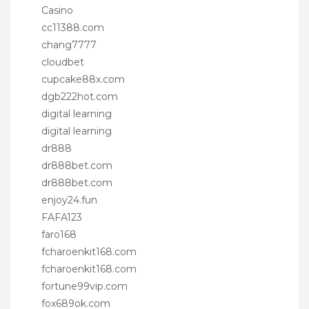
Casino
cc11388.com
chang7777
cloudbet
cupcake88x.com
dgb222hot.com
digital learning
digital learning
dr888
dr888bet.com
dr888bet.com
enjoy24.fun
FAFA123
faro168
fcharoenkit168.com
fcharoenkit168.com
fortune99vip.com
fox689ok.com