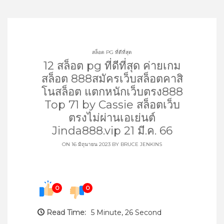
สล็อต PG ที่ดีที่สุด
12 สล็อต pg ที่ดีที่สุด ค่ายเกม
สล็อต 888สมัครเว็บสล็อตคาสิ
โนสล็อต แตกหนักเว็บตรง888
Top 71 by Cassie สล็อตเว็บ
ตรงไม่ผ่านเอเย่นต์
Jinda888.vip 21 มี.ค. 66
ON 16 มิถุนายน 2023 BY
BRUCE JENKINS
0
0
Read Time:
5 Minute, 26 Second