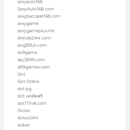
sexyauto168
SexyAuto168.com
sexybaccarat168.com
sexygame
sexygameplus.me
shinobi24hr.com
sing55fun.com
six9game
sky2899.com
sl99games.com
Slot
Slot Online
slot pg
slot เครดิตฟรี
slot1111ok.com
Slotxo
slotxo24hr
soibet